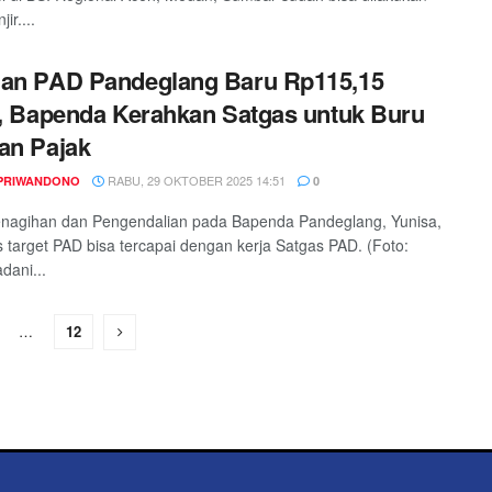
ir....
ian PAD Pandeglang Baru Rp115,15
r, Bapenda Kerahkan Satgas untuk Buru
an Pajak
RABU, 29 OKTOBER 2025 14:51
PRIWANDONO
0
enagihan dan Pengendalian pada Bapenda Pandeglang, Yunisa,
is target PAD bisa tercapai dengan kerja Satgas PAD. (Foto:
ani...
…
12