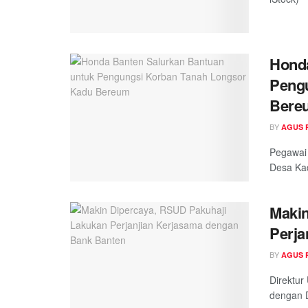
Honda
Peng
Bere
BY
AGUS 
Pegawai 
Desa Ka
Makin
Perja
BY
AGUS 
Direktur
dengan D