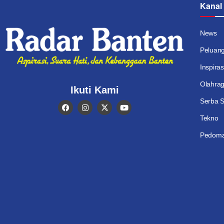
Kanal
News
Peluan
Inspiras
Olahra
Ikuti Kami
Serba S
Tekno
Pedoma