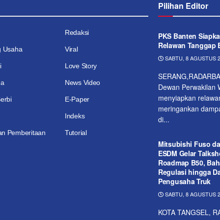
Pilihan Editor
Redaksi
PKS Banten Siapka
Relawan Tanggap 
g Usaha
Viral
SABTU, 8 AGUSTUS 2
i
Love Story
SERANG,RADARBA
ga
News Video
Dewan Perwakilan W
menyiapkan relawa
erbi
E-Paper
meringankan dampak
Indeks
di...
n Pemberitaan
Tutorial
Mitsubishi Fuso d
ESDM Gelar Talks
Roadmap B50, Bah
Regulasi hingga D
Pengusaha Truk
SABTU, 8 AGUSTUS 2
KOTA TANGSEL, R