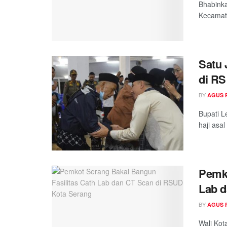
Bhabinka
Kecamata
Satu 
di R
BY
AGUS 
Bupati L
haji asa
Pemko
Lab d
BY
AGUS 
Wali Kot