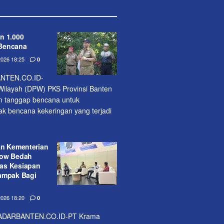
n 1.000
Bencana
026 18:25
0
NTEN.CO.ID-
ilayah (DPW) PKS Provinsi Banten
n tanggap bencana untuk
 bencana kekeringan yang terjadi
an Kementerian
how Bedah
as Kesiapan
ampak Bagi
026 18:20
0
ADARBANTEN.CO.ID-PT Krama