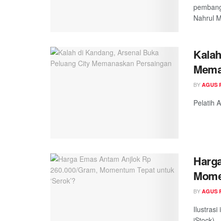
pembang
Nahrul M
Kalah
Mema
BY
AGUS 
Pelatih 
Harga
Momen
BY
AGUS 
Ilustras
iStock)