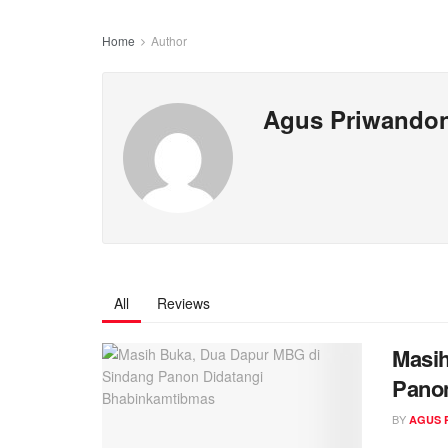
Home
Author
Agus Priwando
All
Reviews
Masih
Pano
BY
AGUS 