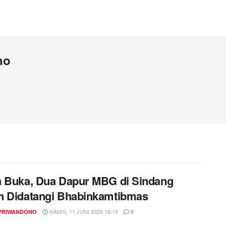
no
 Buka, Dua Dapur MBG di Sindang
n Didatangi Bhabinkamtibmas
KAMIS, 11 JUNI 2026 16:19
PRIWANDONO
0