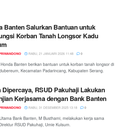
 Banten Salurkan Bantuan untuk
ungsi Korban Tanah Longsor Kadu
um
RABU, 21 JANUARI 2026 11:48
PRIWANDONO
0
Honda Banten berikan bantuan untuk korban tanah longsor di
dubereum, Kecamatan Padarincang, Kabupaten Serang.
 Dipercaya, RSUD Pakuhaji Lakukan
njian Kerjasama dengan Bank Banten
RABU, 31 DESEMBER 2025 13:18
PRIWANDONO
0
 Utama Bank Banten, M Busthami, melakukan kerja sama
irektur RSUD Pakuhaji, Umie Kulsum.