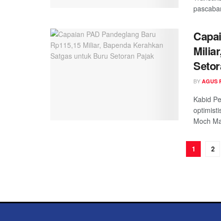
pascabanj
Capa
Milia
Setor
BY
AGUS 
Kabid P
optimist
Moch Mad
1
2