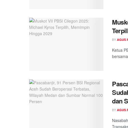
Musko
Terpi
BY
AGUS 
Ketua PB
bersama 
Pasca
Sudah
dan 
BY
AGUS 
Nasabah 
Transaks