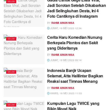
SELEB
Jadi Sorotan Setelah Dikabarkan
Jadi Selingkuhan Desta, Ini 4
Foto Cantiknya di Instagram
BY
RAHMI AINUN NISA
JUMAT, 19 MEI 2023 12:34
Cerita Haru Komedian Nunung
SELEB
Berkepala Plontos dan Sakit
yang Dideritanya
BY
RAHMI AINUN NISA
JUMAT, 19 MEI 2023 09:14
Indonesia Banjir Ucapan
SELEB
Selamat, Atta Halilintar Bagikan
Reaksi saat Timnas Menang
BY
RAHMI AINUN NISA
KAMIS, 18 MEI 2023 11:03
Kumpulan Lagu TWICE yang
SELEB
Bikin Mood Naik