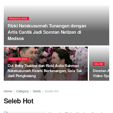
PANDEGLANG
Rizki Natakusumah Tunangan dengan
Artis Cantik Jadi Sorotan Netizen di
Medsos
PANDEGLANG
SELEB
Cut Beby Tsabina dan Rizki Aulia Rahman
Natakusumah Resmi Bertunangan, Usia Tak
Deretan Ar
Jadi Penghalang
Video Syur
Home
Category
Seleb
Seleb Hot
Seleb Hot