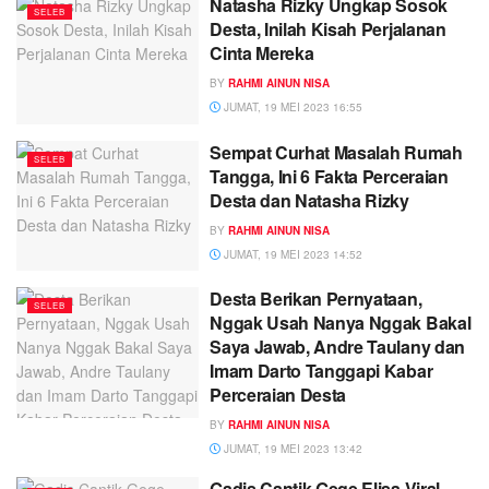
Natasha Rizky Ungkap Sosok
SELEB
Desta, Inilah Kisah Perjalanan
Cinta Mereka
BY
RAHMI AINUN NISA
JUMAT, 19 MEI 2023 16:55
Sempat Curhat Masalah Rumah
SELEB
Tangga, Ini 6 Fakta Perceraian
Desta dan Natasha Rizky
BY
RAHMI AINUN NISA
JUMAT, 19 MEI 2023 14:52
Desta Berikan Pernyataan,
SELEB
Nggak Usah Nanya Nggak Bakal
Saya Jawab, Andre Taulany dan
Imam Darto Tanggapi Kabar
Perceraian Desta
BY
RAHMI AINUN NISA
JUMAT, 19 MEI 2023 13:42
Gadis Cantik Gege Elisa Viral,