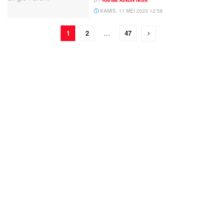
KAMIS, 11 MEI 2023 12:58
1
2
…
47