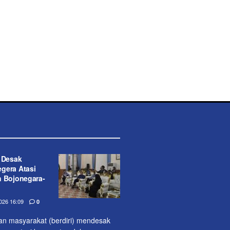
t Desak
gera Atasi
n Bojonegara-
26 16:09
0
lan masyarakat (berdiri) mendesak