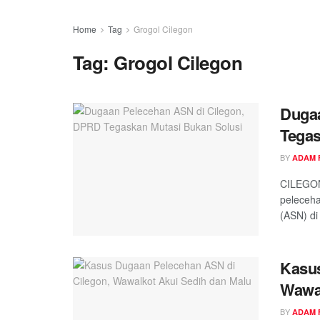
Home
Tag
Grogol Cilegon
Tag:
Grogol Cilegon
Dugaa
Tegas
BY
ADAM 
CILEGON
peleceha
(ASN) di
Kasus
Wawal
BY
ADAM 