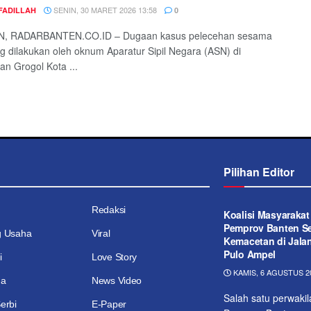
SENIN, 30 MARET 2026 13:58
FADILLAH
0
, RADARBANTEN.CO.ID – Dugaan kasus pelecehan sesama
ng dilakukan oleh oknum Aparatur Sipil Negara (ASN) di
n Grogol Kota ...
Pilihan Editor
Redaksi
Koalisi Masyaraka
Pemprov Banten Se
g Usaha
Viral
Kemacetan di Jala
Pulo Ampel
i
Love Story
KAMIS, 6 AGUSTUS 20
ga
News Video
Salah satu perwaki
erbi
E-Paper