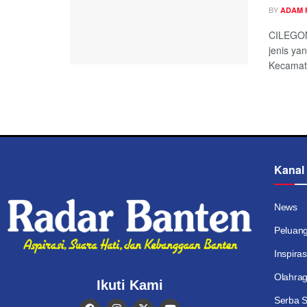
BY
ADAM 
CILEGON
jenis ya
Kecamata
Kanal
News
Peluan
Inspiras
Olahra
Ikuti Kami
Serba S