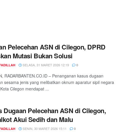
n Pelecehan ASN di Cilegon, DPRD
kan Mutasi Bukan Solusi
SELASA, 31 MARET 2026 12:19
FADILLAH
0
, RADARBANTEN.CO.ID – Penanganan kasus dugaan
n sesama jenis yang melibatkan oknum aparatur sipil negara
 Kota Cilegon mendapat ...
 Dugaan Pelecehan ASN di Cilegon,
kot Akui Sedih dan Malu
SENIN, 30 MARET 2026 15:11
FADILLAH
0