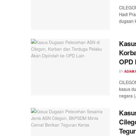
CILEGON
Hadi Pr
dugaan k
Kasus
Korba
OPD 
BY
ADAM 
CILEGON
kasus du
negara (A
Kasu
Cile
Tegur