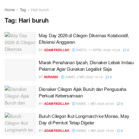
Home
Tag
Hari buruh
Tag:
Hari buruh
May Day 2026 di Cilegon Dikemas Kolaboratif,
Efisiensi Anggaran
BY
ADAM FADILLAH
SABTU, 11 APRIL 2026 15:28
0
Marak Penahanan Ijazah, Disnaker Lebak Imbau
Pelamar Agar Gunakan Legalisir Saja
BY
NURANDI
JUMAT, 2 MEI 2025 10:19
0
Disnaker Cilegon Ajak Buruh dan Pengusaha
Perkuat Kebersamaan
BY
ADAM FADILLAH
KAMIS, 1 MEI 2025 20:00
0
Buruh Cilegon Ikut Longmarch ke Monas, May
Day di Pemkot Tetap Digelar
BY
ADAM FADILLAH
KAMIS, 1 MEI 2025 19:00
0