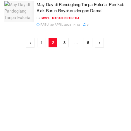
May Day di Pandeglang Tanpa Euforia, Pemkab
Ajak Buruh Rayakan dengan Damai
BY
MOCH. MADANI PRASETIA
RABU, 30 APRIL 2025 14:12
0
1
2
3
…
5