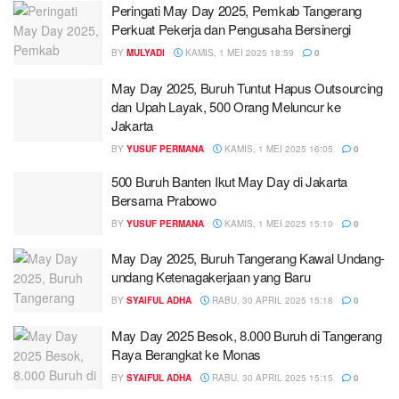
Peringati May Day 2025, Pemkab Tangerang
Perkuat Pekerja dan Pengusaha Bersinergi
BY
MULYADI
KAMIS, 1 MEI 2025 18:59
0
May Day 2025, Buruh Tuntut Hapus Outsourcing
dan Upah Layak, 500 Orang Meluncur ke
Jakarta
BY
YUSUF PERMANA
KAMIS, 1 MEI 2025 16:05
0
500 Buruh Banten Ikut May Day di Jakarta
Bersama Prabowo
BY
YUSUF PERMANA
KAMIS, 1 MEI 2025 15:10
0
May Day 2025, Buruh Tangerang Kawal Undang-
undang Ketenagakerjaan yang Baru
BY
SYAIFUL ADHA
RABU, 30 APRIL 2025 15:18
0
May Day 2025 Besok, 8.000 Buruh di Tangerang
Raya Berangkat ke Monas
BY
SYAIFUL ADHA
RABU, 30 APRIL 2025 15:15
0