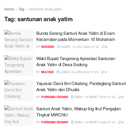
Home
Tag
santunan anak yatim
Tag:
santunan anak yatim
Bunda Serang Santuni Anak Yatim di Enam
Kecamatan pada Momentum 10 Muharram
BY
NURANDI
KAMIS, 16 JULI 2026 07:44
0
Wakil Bupati Tangerang Apresiasi Santunan
Anak Yatim di Desa Sodong
BY
MULYADI
JUMAT, 26 JUNI 2026 07:29
0
Yayasan Darul Ilmi Cikalong, Pandeglang Santuni
Anak Yatim dan Dhuafa
BY
PURNAMA IRAWAN
RABU, 18 MARET 2026 21:33
0
Santuni Anak Yatim, Wabup Iing Ikut Pengajian
Tingkat MWCNU
BY
PURNAMA IRAWAN
RABU, 18 MARET 2026 07:30
0