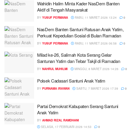
Wahidin Halim Minta Kader NasDem Banten
Aktif di Tengah Masyarakat
BY
YUSUF PERMANA
RABU, 11 MARET 2026 13:24
0
NasDem Banten Santuni Ratusan Anak Yatim,
Perkuat Kepedulian Sosial di Bulan Ramadan
BY
YUSUF PERMANA
RABU, 11 MARET 2026 06:58
0
Milad ke-26, Salimah Kota Serang Gelar
Santunan Yatim dan Tebar Takjil di Ramadan
BY
NAHRUL MUHILMI
MINGGU, 8 MARET 2026 14:26
0
Polsek Cadasari Santuni Anak Yatim
BY
PURNAMA IRAWAN
SABTU, 7 MARET 2026 17:39
0
Partai Demokrat Kabupaten Serang Santuni
Anak Yatim
BY
AHMAD RIZAL RAMDHANI
SELASA, 17 FEBRUARI 2026 14:53
0