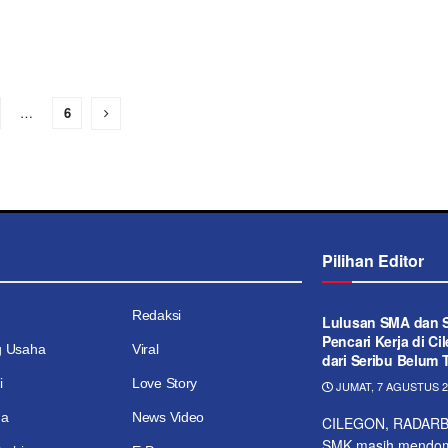
…
6
Pilihan Editor
Redaksi
Lulusan SMA dan 
Pencari Kerja di Ci
g Usaha
Viral
dari Seribu Belum 
i
Love Story
JUMAT, 7 AGUSTUS 20
ga
News Video
CILEGON, RADARBA
SMK masih mendomin