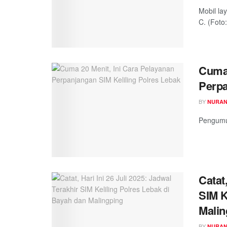
Mobil la
C. (Foto
Cuma 
Perpa
BY
NURAN
Pengumum
Catat
SIM K
Malin
BY
NURAN