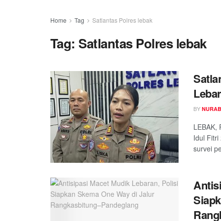
Home
Tag
Satlantas Polres lebak
Tag:
Satlantas Polres lebak
Satla
Leba
BY
NURAB
LEBAK, 
Idul Fit
survei p
Antis
Siapk
Rang