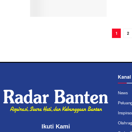
1
2
Kanal
News
Peluan
Inspiras
Olahra
Ikuti Kami