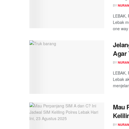
BY
NURAN
LEBAK, 
Lebak me
one way 
Jelan
Agar 
BY
NURAN
LEBAK, R
Lebak a
menjelang
Mau P
Kelil
BY
NURAN