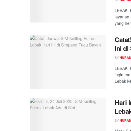
LEBAK, 
layanan 
yang hen
Catat
Ini d
BY
NURAN
LEBAK, 
ingin me
Lebak ke
Hari I
Lebak
BY
NURAN