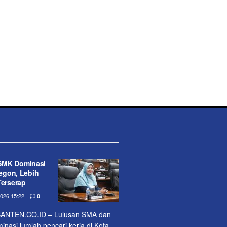
SMK Dominasi
legon, Lebih
Terserap
26 15:22
0
NTEN.CO.ID – Lulusan SMA dan
asi jumlah pencari kerja di Kota