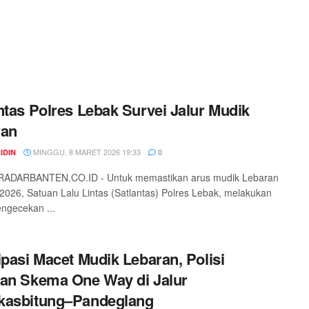
ntas Polres Lebak Survei Jalur Mudik
ran
MINGGU, 8 MARET 2026 19:33
IDIN
0
RADARBANTEN.CO.ID - Untuk memastikan arus mudik Lebaran
ri 2026, Satuan Lalu Lintas (Satlantas) Polres Lebak, melakukan
engecekan ...
ipasi Macet Mudik Lebaran, Polisi
an Skema One Way di Jalur
kasbitung–Pandeglang