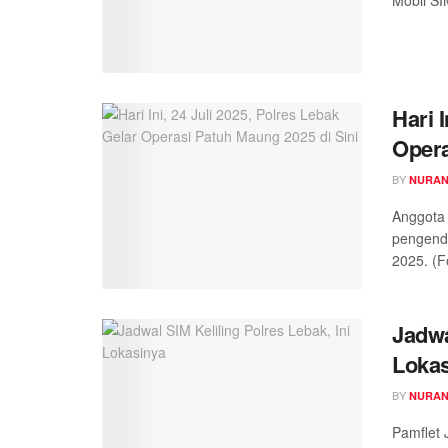
Mobil SI
Hari 
Opera
BY
NURAN
Anggota 
pengenda
2025. (F
Jadwa
Loka
BY
NURAN
Pamflet 