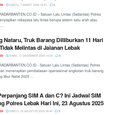
SABTU, 7 MARET 2026 13:51
DI
0
RADARBANTEN.CO.ID – Satuan Lalu Lintas (Satlantas) Polres
nyiapkan rekayasa lalu lintas berupa sistem satu arah atau
...
g Nataru, Truk Barang Dilliburkan 11 Hari
Tidak Melintas di Jalanan Lebak
RABU, 17 DESEMBER 2025 14:34
DI
0
ADARBANTEN.CO.ID - Satuan Lalu Lintas (Satlantas) Polres
kan menerapkan pembatasan operasional angkutan truk barang
 libur Natal 2025 ...
erpanjang SIM A dan C? Ini Jadwal SIM
ing Polres Lebak Hari Ini, 23 Agustus 2025
SABTU, 23 AGUSTUS 2025 09:44
DI
0