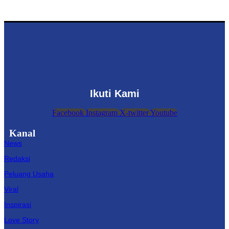
Ikuti Kami
Facebook
Instagram
X-twitter
Youtube
Kanal
News
Redaksi
Peluang Usaha
Viral
Inspirasi
Love Story