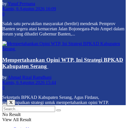
by
Yusuf Permana
Kamis, 6 Agustus 2026 16:09
0
Salah satu perwakilan masyarakat (berdiri) mendesak Pemprov
Banten segera atasi kemacetan Jalan Bojonegara-Pulo Ampel dalam
forum yang dihadiri Gubernur Banten,...
Mempertahankan Opini WTP, Ini Strategi BPKAD
Kabupaten Serang
by
Ahmad Rizal Ramdhani
Kamis, 6 Agustus 2026 15:44
0
Sekretaris BPKAD Kabupaten Serang, Agus Firdaus,
menyampaikan strategi untuk mempertahankan opini WTP.
No Result
View All Result