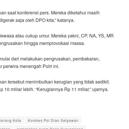
kan saat konferensi pers. Mereka diketahui masih
digerak saja oleh DPO kita,” katanya.
g dewasa atau cukup umur. Mereka yakni, CP, NA, YS, MR
pengrusakan hingga memprovokasi massa.
mulai dari melakukan pengrusakan, pembakaran,
 perwira menengah Polri ini.
 tersebut menimbulkan kerugian yang tidak sedikit.
0 miliar lebih. “Kerugiannya Rp 11 miliar,” ujarnya.
Serang Kota
Kombes Pol Dian Setyawan
angkap
peternakan ayam Desa Curuggoong