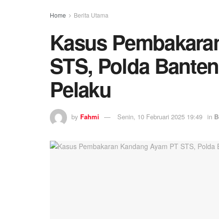
Home
Berita Utama
Kasus Pembakara
STS, Polda Bante
Pelaku
by
Fahmi
Senin, 10 Februari 2025 19:49
in
B