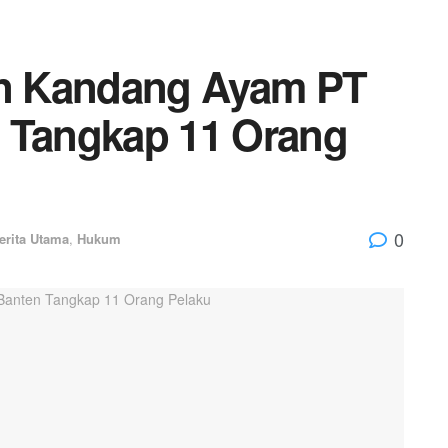
n Kandang Ayam PT
n Tangkap 11 Orang
0
erita Utama
,
Hukum