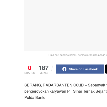
Lima dari sebelas pelaku pembakaran dan pengrus
0
187
Share on Facebook
SHARES
VIEWS
SERANG, RADARBANTEN.CO.ID – Sebanyak 11 
pengeroyokan karyawan PT Sinar Ternak Sejahte
Polda Banten.