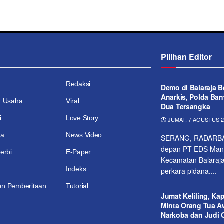
Pilihan Editor
Redaksi
Demo di Balaraja B
Anarkis, Polda Ba
g Usaha
Viral
Dua Tersangka
i
Love Story
JUMAT, 7 AGUSTUS 20
ga
News Video
SERANG, RADARBANT
depan PT EDS Manuf
erbi
E-Paper
Kecamatan Balaraja
Indeks
perkara pidana....
n Pemberitaan
Tutorial
Jumat Keliling, Ka
Minta Orang Tua A
Narkoba dan Judi 