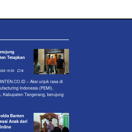
erujung
nten Tetapkan
26 19:35
0
EN.CO.ID – Aksi unjuk rasa di
acturing Indonesia (PEMI),
, Kabupaten Tangerang, berujung
polda Banten
wasi Anak dari
Online