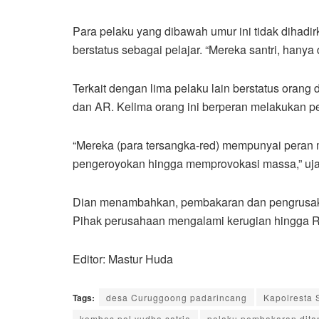
Para pelaku yang dibawah umur ini tidak dihadir
berstatus sebagai pelajar. “Mereka santri, hanya 
Terkait dengan lima pelaku lain berstatus oran
dan AR. Kelima orang ini berperan melakukan 
“Mereka (para tersangka-red) mempunyai peran 
pengeroyokan hingga memprovokasi massa,” ujar
Dian menambahkan, pembakaran dan pengrusakan
Pihak perusahaan mengalami kerugian hingga Rp 1
Editor: Mastur Huda
Tags:
desa Curuggoong padarincang
Kapolresta 
kombes pol yudha satria
pelaku pembakaran dit