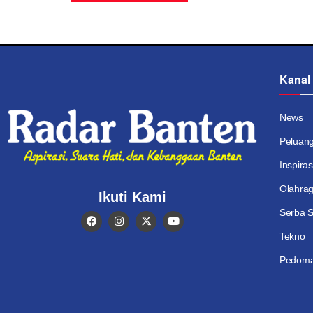
Kanal
News
Peluan
Inspiras
Olahra
Ikuti Kami
Serba S
Tekno
Pedoma