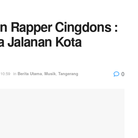
n Rapper Cingdons : ​
a Jalanan Kota
0
 10:59
in
Berita Utama
,
Musik
,
Tangerang