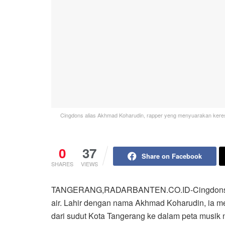
Cingdons alias Akhmad Koharudin, rapper yeng menyuarakan keresa
0
37
Share on Facebook
SHARES
VIEWS
TANGERANG,RADARBANTEN.CO.ID-​Cingdons hadi
air. Lahir dengan nama Akhmad Koharudin, ia m
dari sudut Kota Tangerang ke dalam peta musik 