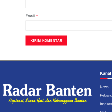
Email
*
Kanal
News
Peluan
Inspiras