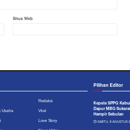
Situs Web
Pilihan Editor
Redaksi
Kepala SPPG Kabur
Dapur MBG Sukarat
g Usaha
Viral
Hampir Sebulan
i
Love Story
SABTU, 8 AGUSTUS 2