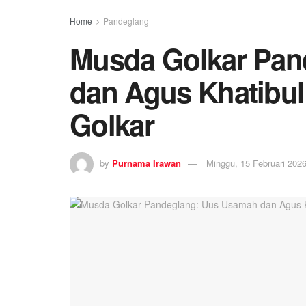
Home
Pandeglang
Musda Golkar Pan
dan Agus Khatibu
Golkar
by
Purnama Irawan
Minggu, 15 Februari 202