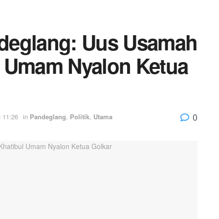
deglang: Uus Usamah
l Umam Nyalon Ketua
0
6 11:26
in
Pandeglang
,
Politik
,
Utama