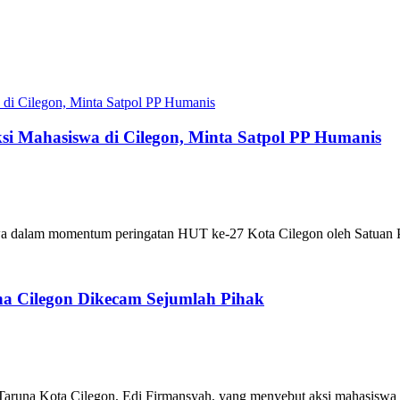
si Mahasiswa di Cilegon, Minta Satpol PP Humanis
 momentum peringatan HUT ke-27 Kota Cilegon oleh Satuan Polis
na Cilegon Dikecam Sejumlah Pihak
ota Cilegon, Edi Firmansyah, yang menyebut aksi mahasiswa tida