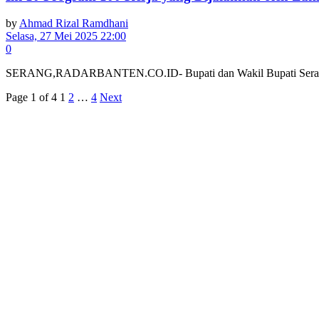
by
Ahmad Rizal Ramdhani
Selasa, 27 Mei 2025 22:00
0
SERANG,RADARBANTEN.CO.ID- Bupati dan Wakil Bupati Serang per
Page 1 of 4
1
2
…
4
Next