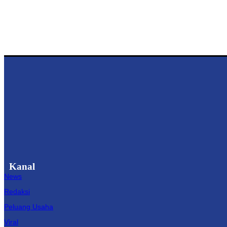
Kanal
News
Redaksi
Peluang Usaha
Viral