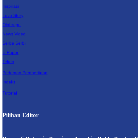
Inspirasi
Love Story
Olahraga
News Video
Serba Serbi
E-Paper
Tekno
Pedoman Pemberitaan
Indeks
Tutorial
Pilihan Editor