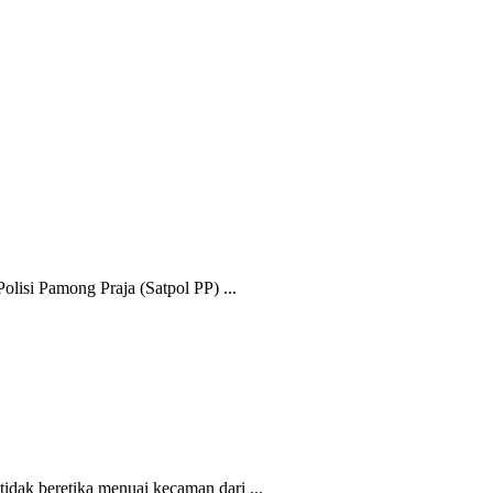
i Pamong Praja (Satpol PP) ...
k beretika menuai kecaman dari ...