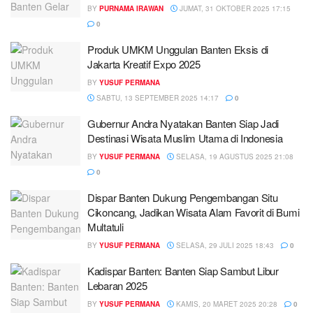
BY
PURNAMA IRAWAN
JUMAT, 31 OKTOBER 2025 17:15
0
Produk UMKM Unggulan Banten Eksis di
Jakarta Kreatif Expo 2025
BY
YUSUF PERMANA
SABTU, 13 SEPTEMBER 2025 14:17
0
Gubernur Andra Nyatakan Banten Siap Jadi
Destinasi Wisata Muslim Utama di Indonesia
BY
YUSUF PERMANA
SELASA, 19 AGUSTUS 2025 21:08
0
Dispar Banten Dukung Pengembangan Situ
Cikoncang, Jadikan Wisata Alam Favorit di Bumi
Multatuli
BY
YUSUF PERMANA
SELASA, 29 JULI 2025 18:43
0
Kadispar Banten: Banten Siap Sambut Libur
Lebaran 2025
BY
YUSUF PERMANA
KAMIS, 20 MARET 2025 20:28
0