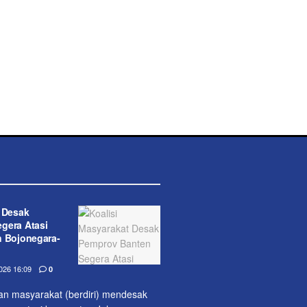
t Desak
gera Atasi
n Bojonegara-
26 16:09
0
lan masyarakat (berdiri) mendesak