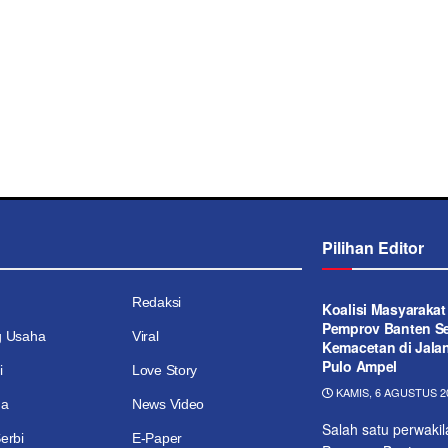
Pilihan Editor
Redaksi
Koalisi Masyaraka
Pemprov Banten Se
g Usaha
Viral
Kemacetan di Jala
Pulo Ampel
i
Love Story
KAMIS, 6 AGUSTUS 20
ga
News Video
Salah satu perwaki
erbi
E-Paper