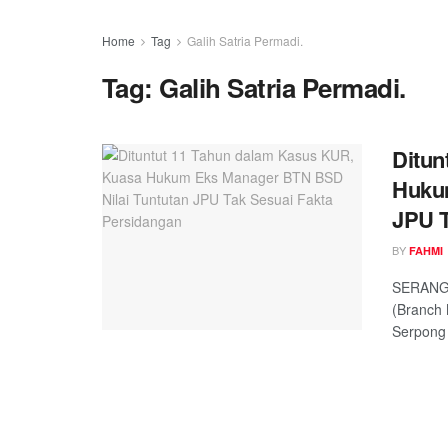
Home
Tag
Galih Satria Permadi.
Tag:
Galih Satria Permadi.
Ditun
Hukum
JPU T
BY
FAHMI
SERANG,
(Branch
Serpong 