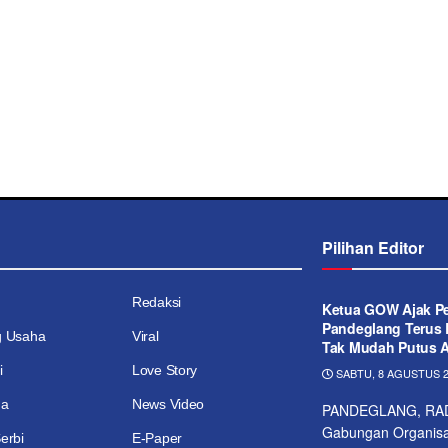
Pilihan Editor
Redaksi
Ketua GOW Ajak P
Pandeglang Terus 
g Usaha
Viral
Tak Mudah Putus 
i
Love Story
SABTU, 8 AGUSTUS 2
ga
News Video
PANDEGLANG, RAD
Gabungan Organisa
erbi
E-Paper