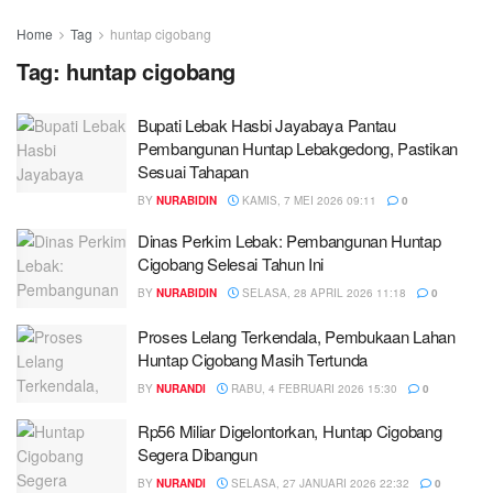
Home
Tag
huntap cigobang
Tag:
huntap cigobang
Bupati Lebak Hasbi Jayabaya Pantau
Pembangunan Huntap Lebakgedong, Pastikan
Sesuai Tahapan
BY
NURABIDIN
KAMIS, 7 MEI 2026 09:11
0
Dinas Perkim Lebak: Pembangunan Huntap
Cigobang Selesai Tahun Ini
BY
NURABIDIN
SELASA, 28 APRIL 2026 11:18
0
Proses Lelang Terkendala, Pembukaan Lahan
Huntap Cigobang Masih Tertunda
BY
NURANDI
RABU, 4 FEBRUARI 2026 15:30
0
Rp56 Miliar Digelontorkan, Huntap Cigobang
Segera Dibangun
BY
NURANDI
SELASA, 27 JANUARI 2026 22:32
0