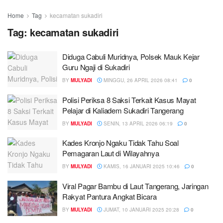
Home
Tag
kecamatan sukadiri
Tag:
kecamatan sukadiri
Diduga Cabuli Muridnya, Polsek Mauk Kejar
Guru Ngaji di Sukadiri
BY
MULYADI
MINGGU, 26 APRIL 2026 08:41
0
Polisi Periksa 8 Saksi Terkait Kasus Mayat
Pelajar di Kaliadem Sukadiri Tangerang
BY
MULYADI
SENIN, 13 APRIL 2026 06:19
0
Kades Kronjo Ngaku Tidak Tahu Soal
Pemagaran Laut di Wilayahnya
BY
MULYADI
KAMIS, 16 JANUARI 2025 10:46
0
Viral Pagar Bambu di Laut Tangerang, Jaringan
Rakyat Pantura Angkat Bicara
BY
MULYADI
JUMAT, 10 JANUARI 2025 20:28
0