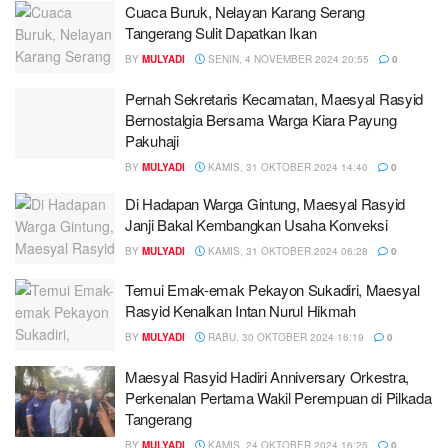
Cuaca Buruk, Nelayan Karang Serang
Tangerang Sulit Dapatkan Ikan
BY
MULYADI
SENIN, 4 NOVEMBER 2024 20:55
0
Pernah Sekretaris Kecamatan, Maesyal Rasyid
Bernostalgia Bersama Warga Kiara Payung
Pakuhaji
BY
MULYADI
KAMIS, 31 OKTOBER 2024 14:40
0
Di Hadapan Warga Gintung, Maesyal Rasyid
Janji Bakal Kembangkan Usaha Konveksi
BY
MULYADI
KAMIS, 31 OKTOBER 2024 06:28
0
Temui Emak-emak Pekayon Sukadiri, Maesyal
Rasyid Kenalkan Intan Nurul Hikmah
BY
MULYADI
RABU, 30 OKTOBER 2024 16:19
0
Maesyal Rasyid Hadiri Anniversary Orkestra,
Perkenalan Pertama Wakil Perempuan di Pilkada
Tangerang
BY
MULYADI
KAMIS, 24 OKTOBER 2024 16:25
0