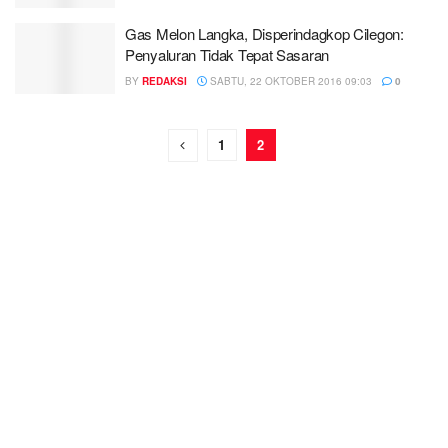
Gas Melon Langka, Disperindagkop Cilegon:
Penyaluran Tidak Tepat Sasaran
BY
REDAKSI
SABTU, 22 OKTOBER 2016 09:03
0
1
2