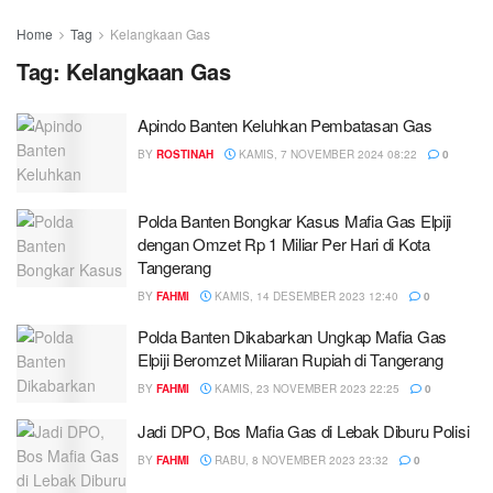
Home
Tag
Kelangkaan Gas
Tag:
Kelangkaan Gas
Apindo Banten Keluhkan Pembatasan Gas
BY
ROSTINAH
KAMIS, 7 NOVEMBER 2024 08:22
0
Polda Banten Bongkar Kasus Mafia Gas Elpiji
dengan Omzet Rp 1 Miliar Per Hari di Kota
Tangerang
BY
FAHMI
KAMIS, 14 DESEMBER 2023 12:40
0
Polda Banten Dikabarkan Ungkap Mafia Gas
Elpiji Beromzet Miliaran Rupiah di Tangerang
BY
FAHMI
KAMIS, 23 NOVEMBER 2023 22:25
0
Jadi DPO, Bos Mafia Gas di Lebak Diburu Polisi
BY
FAHMI
RABU, 8 NOVEMBER 2023 23:32
0