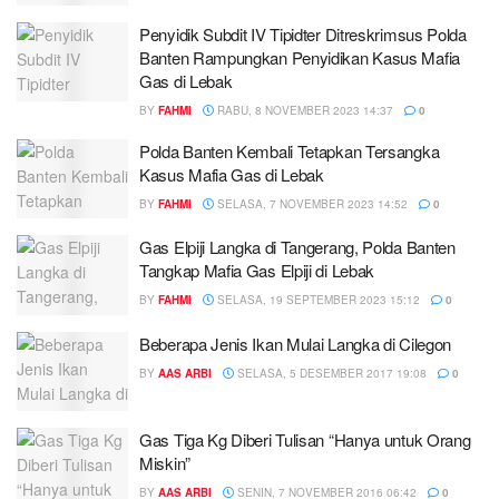
Penyidik Subdit IV Tipidter Ditreskrimsus Polda
Banten Rampungkan Penyidikan Kasus Mafia
Gas di Lebak
BY
FAHMI
RABU, 8 NOVEMBER 2023 14:37
0
Polda Banten Kembali Tetapkan Tersangka
Kasus Mafia Gas di Lebak
BY
FAHMI
SELASA, 7 NOVEMBER 2023 14:52
0
Gas Elpiji Langka di Tangerang, Polda Banten
Tangkap Mafia Gas Elpiji di Lebak
BY
FAHMI
SELASA, 19 SEPTEMBER 2023 15:12
0
Beberapa Jenis Ikan Mulai Langka di Cilegon
BY
AAS ARBI
SELASA, 5 DESEMBER 2017 19:08
0
Gas Tiga Kg Diberi Tulisan “Hanya untuk Orang
Miskin”
BY
AAS ARBI
SENIN, 7 NOVEMBER 2016 06:42
0