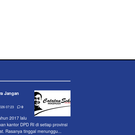
ara Jangan
26 07:23
0
ahun 2017 lalu
 kantor DPD RI di setiap provinsi
uat. Rasanya tinggal me­nunggu...