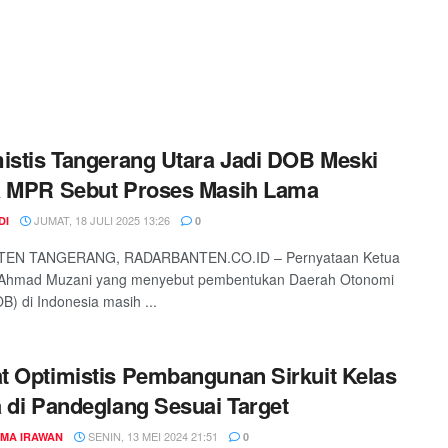
istis Tangerang Utara Jadi DOB Meski
a MPR Sebut Proses Masih Lama
JUMAT, 18 JULI 2025 13:26
DI
0
EN TANGERANG, RADARBANTEN.CO.ID – Pernyataan Ketua
Ahmad Muzani yang menyebut pembentukan Daerah Otonomi
B) di Indonesia masih ...
 Optimistis Pembangunan Sirkuit Kelas
 di Pandeglang Sesuai Target
SENIN, 13 MEI 2024 21:51
MA IRAWAN
0