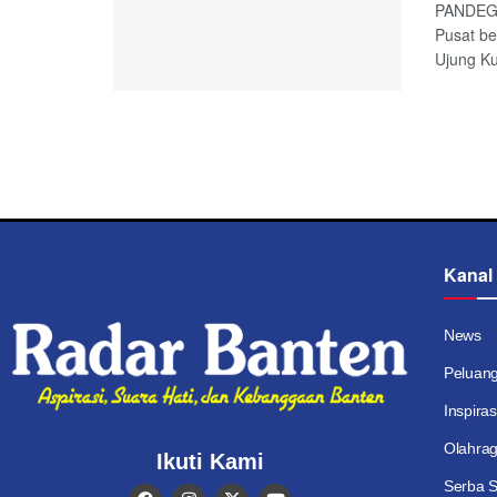
PANDEGL
Pusat b
Ujung Ku
Kanal
News
Peluan
Inspiras
Olahra
Ikuti Kami
Serba S