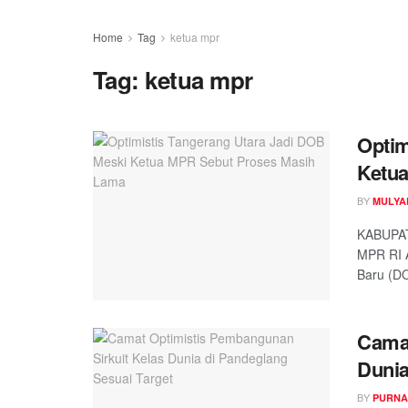
Home
Tag
ketua mpr
Tag:
ketua mpr
Optim
Ketu
BY
MULYA
KABUPAT
MPR RI 
Baru (DO
Camat
Dunia
BY
PURNA