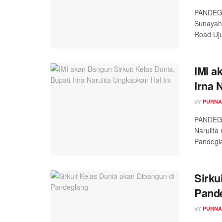
PANDEGL
Sunayah 
Road Uju
IMI a
Irna 
BY
PURNA
PANDEGL
Narulita
Pandegla
Sirku
Pand
BY
PURNA