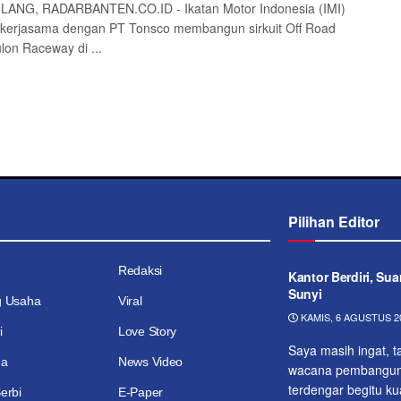
ANG, RADARBANTEN.CO.ID - Ikatan Motor Indonesia (IMI)
ekerjasama dengan PT Tonsco membangun sirkuit Off Road
lon Raceway di ...
Pilihan Editor
Redaksi
Kantor Berdiri, Su
Sunyi
g Usaha
Viral
KAMIS, 6 AGUSTUS 20
i
Love Story
Saya masih ingat, t
ga
News Video
wacana pembangunan
ter­dengar begitu k
erbi
E-Paper