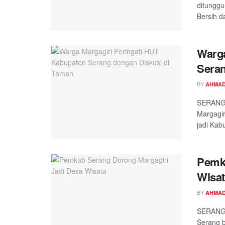
ditunggu
Bersih d
Warga
Seran
BY
AHMAD
SERANG,
Margagir
jadi Kab
Pemka
Wisa
BY
AHMAD
SERANG,
Serang b