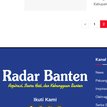
Kabupate
1
2
Kanal
News
Peluan
Inspiras
Olahra
Ikuti Kami
Serba S