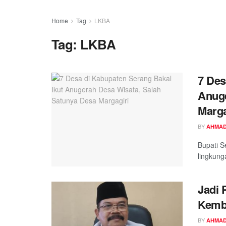
Home
Tag
LKBA
Tag:
LKBA
7 Des
Anuge
Marga
BY
AHMAD
Bupati S
lingkung
Jadi 
Kemba
BY
AHMAD