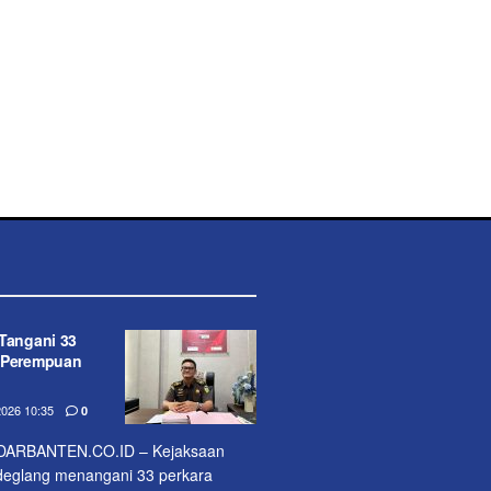
 Tangani 33
n Perempuan
026 10:35
0
ARBANTEN.CO.ID – Kejaksaan
ndeglang menangani 33 perkara