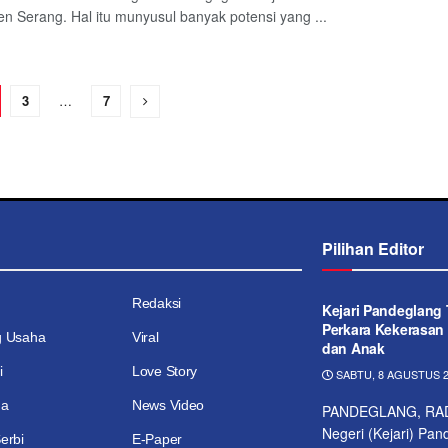
n Serang. Hal itu munyusul banyak potensi yang ...
3
…
7
Pilihan Editor
Redaksi
Kejari Pandeglang
Perkara Kekerasa
g Usaha
Viral
dan Anak
i
Love Story
SABTU, 8 AGUSTUS 2
ga
News Video
PANDEGLANG, RAD
Negeri (Kejari) Pa
erbi
E-Paper