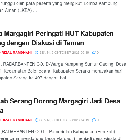
-tunggu oleh para peserta yang mengikuti Lomba Kampung
an Aman (LKBA) ...
 Margagiri Peringati HUT Kabupaten
g dengan Diskusi di Taman
SENIN, 9 OKTOBER 2023 09:19
 RIZAL RAMDHANI
0
 RADARBANTEN.CO.ID-Warga Kampung Sumur Gading, Desa
i, Kecamatan Bojonegara, Kabupaten Serang merayakan hari
upaten Serang ke 497 dengan hal ...
b Serang Dorong Margagiri Jadi Desa
ta
SENIN, 2 OKTOBER 2023 14:15
 RIZAL RAMDHANI
0
RADARBANTEN.CO.ID-Pemerintah Kabupaten (Pemkab)
erencana mendorong Desa Margagiri menjadi desa wisata di