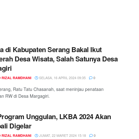
a di Kabupaten Serang Bakal Ikut
rah Desa Wisata, Salah Satunya Desa
giri
SELASA, 16 APRIL 2024 09:35
 RIZAL RAMDHANI
0
erang, Ratu Tatu Chasanah, saat meninjau penataan
an RW di Desa Margagiri.
Program Unggulan, LKBA 2024 Akan
li Digelar
JUMAT, 22 MARET 2024 15:18
 RIZAL RAMDHANI
0