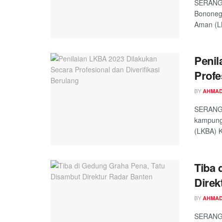
SERANG,
Bononeg
Aman (L
Penil
Profe
BY
AHMAD
SERANG,
kampung
(LKBA) K
Tiba 
Direk
BY
AHMAD
SERANG,