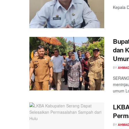
Kepala 
Bupa
dan K
Umum
BY
AHMAD
SERANG,
meninjau
umum Lo
LKBA 
Perm
BY
AHMAD