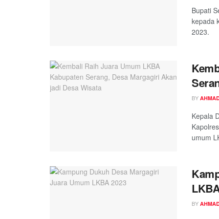
Bupati 
kepada 
2023.
Kemb
Seran
BY
AHMAD
Kepala D
Kapolres
umum LK
Kamp
LKBA
BY
AHMAD