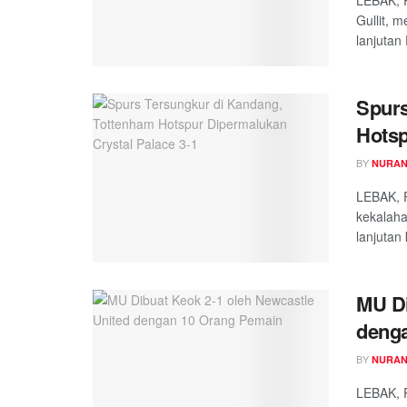
LEBAK, 
Gullit, 
lanjutan 
Spurs
Hotsp
BY
NURAN
LEBAK, 
kekalaha
lanjutan 
MU Di
deng
BY
NURAN
LEBAK, 