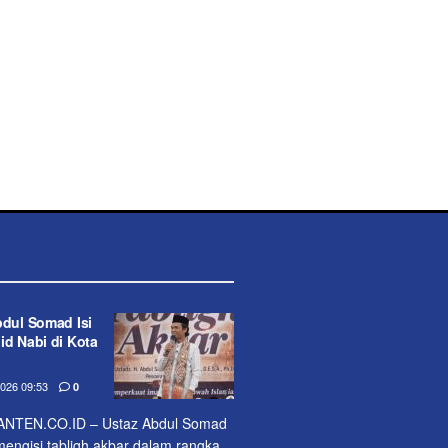
bdul Somad Isi
id Nabi di Kota
26 09:53
0
TEN.CO.ID – Ustaz Abdul Somad
mengisi tabligh akbar dalam rangka