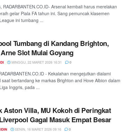
 RADARBANTEN.CO.ID- Arsenal kembali harus merelakan
raih gelar Piala FA tahun ini. Sang pemuncak klasemen
League ini tumbang ...
pool Tumbang di Kandang Brighton,
 Arne Slot Mulai Goyang
MINGGU, 22 MARET 2026 16:31
DI
0
RADARBANTEN.CO.ID - Kekalahan mengejutkan dialami
l saat bertandang ke markas Brighton and Hove Albion dalam
Liga Inggris, pada ...
 Aston Villa, MU Kokoh di Peringkat
 Liverpool Gagal Masuk Empat Besar
SENIN, 16 MARET 2026 09:16
IDIN
0