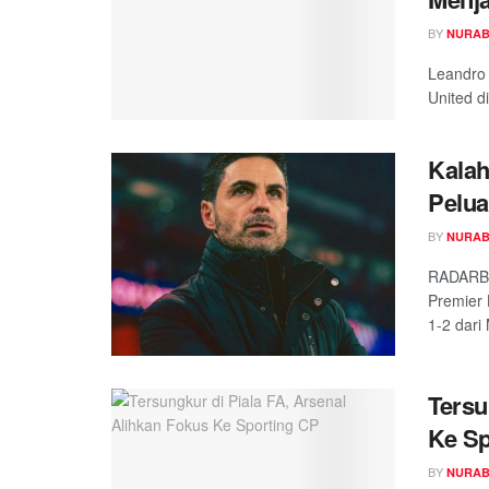
BY
NURAB
Leandro
United d
Kalah
Pelua
BY
NURAB
RADARBAN
Premier 
1-2 dari 
Tersu
Ke Sp
BY
NURAB