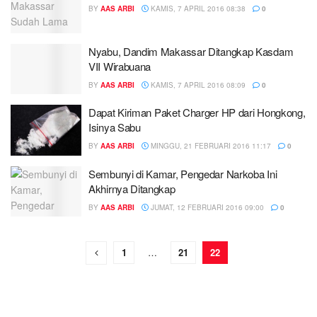
BY
AAS ARBI
KAMIS, 7 APRIL 2016 08:38
0
Nyabu, Dandim Makassar Ditangkap Kasdam
VII Wirabuana
BY
AAS ARBI
KAMIS, 7 APRIL 2016 08:09
0
Dapat Kiriman Paket Charger HP dari Hongkong,
Isinya Sabu
BY
AAS ARBI
MINGGU, 21 FEBRUARI 2016 11:17
0
Sembunyi di Kamar, Pengedar Narkoba Ini
Akhirnya Ditangkap
BY
AAS ARBI
JUMAT, 12 FEBRUARI 2016 09:00
0
1
…
21
22