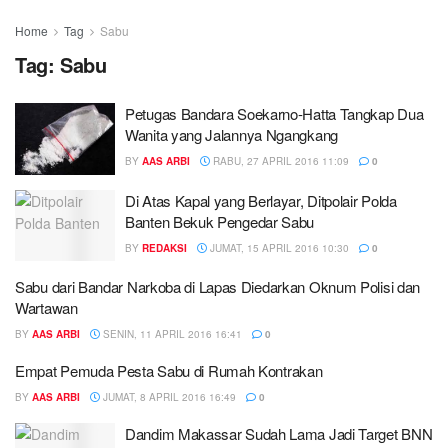
Home
Tag
Sabu
Tag:
Sabu
Petugas Bandara Soekarno-Hatta Tangkap Dua
Wanita yang Jalannya Ngangkang
BY
AAS ARBI
RABU, 27 APRIL 2016 11:09
0
Di Atas Kapal yang Berlayar, Ditpolair Polda
Banten Bekuk Pengedar Sabu
BY
REDAKSI
JUMAT, 15 APRIL 2016 10:30
0
Sabu dari Bandar Narkoba di Lapas Diedarkan Oknum Polisi dan
Wartawan
BY
AAS ARBI
SENIN, 11 APRIL 2016 16:41
0
Empat Pemuda Pesta Sabu di Rumah Kontrakan
BY
AAS ARBI
JUMAT, 8 APRIL 2016 16:49
0
Dandim Makassar Sudah Lama Jadi Target BNN