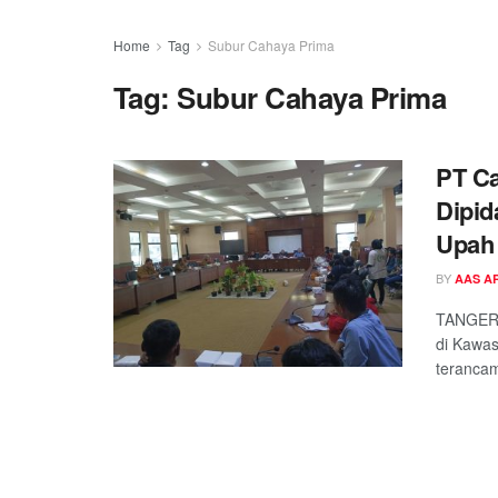
Home
Tag
Subur Cahaya Prima
Tag:
Subur Cahaya Prima
PT C
Dipid
Upah 
BY
AAS A
TANGERA
di Kawa
terancam