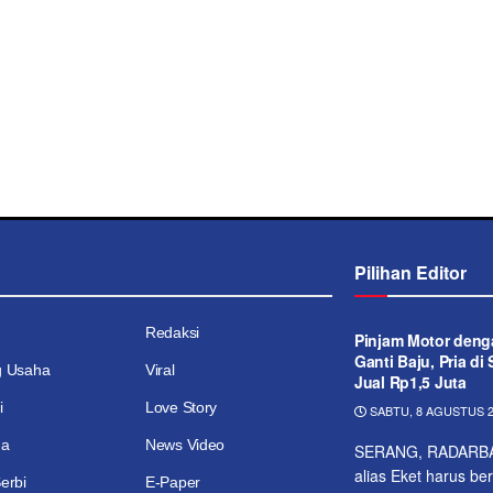
Pilihan Editor
Redaksi
Pinjam Motor deng
Ganti Baju, Pria di
g Usaha
Viral
Jual Rp1,5 Juta
i
Love Story
SABTU, 8 AGUSTUS 2
ga
News Video
SERANG, RADARBAN
alias Eket harus b
erbi
E-Paper