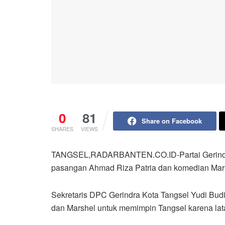
0
81
Share on Facebook
SHARES
VIEWS
TANGSEL,RADARBANTEN.CO.ID-Partai Gerindr
pasangan Ahmad Riza Patria dan komedian Marsh
Sekretaris DPC Gerindra Kota Tangsel Yudi Bu
dan Marshel untuk memimpin Tangsel karena lat