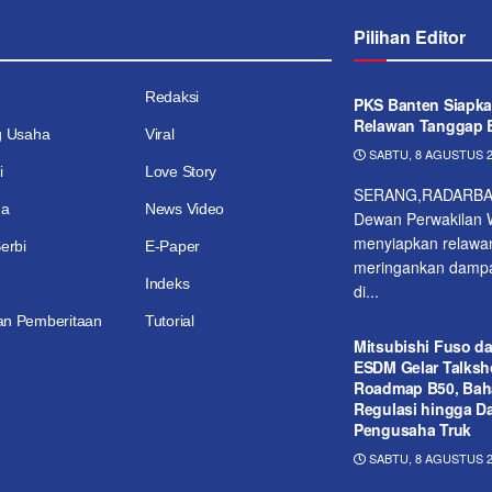
Pilihan Editor
Redaksi
PKS Banten Siapka
Relawan Tanggap 
g Usaha
Viral
SABTU, 8 AGUSTUS 2
i
Love Story
SERANG,RADARBA
ga
News Video
Dewan Perwakilan W
menyiapkan relawa
erbi
E-Paper
meringankan dampak
Indeks
di...
n Pemberitaan
Tutorial
Mitsubishi Fuso d
ESDM Gelar Talks
Roadmap B50, Bah
Regulasi hingga D
Pengusaha Truk
SABTU, 8 AGUSTUS 2