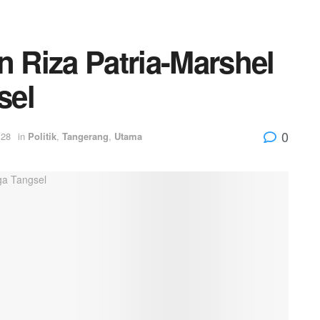
n Riza Patria-Marshel
sel
0
:28
in
Politik
,
Tangerang
,
Utama