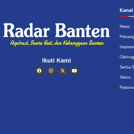
Kanal
News
Peluan
Inspiras
Olahra
Ikuti Kami
Serba S
Tekno
Pedoma