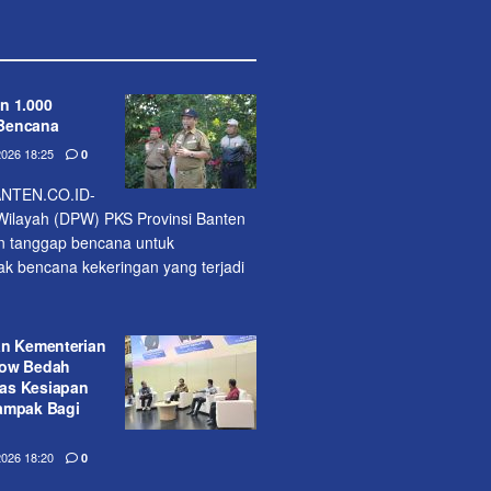
n 1.000
Bencana
026 18:25
0
NTEN.CO.ID-
ilayah (DPW) PKS Provinsi Banten
n tanggap bencana untuk
 bencana kekeringan yang terjadi
an Kementerian
how Bedah
as Kesiapan
ampak Bagi
026 18:20
0