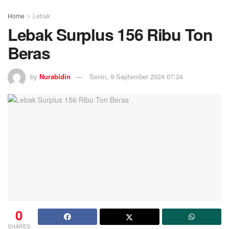
Home
Lebak
Lebak Surplus 156 Ribu Ton
Beras
by
Nurabidin
Senin, 9 September 2024 07:24
0
SHARES