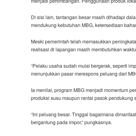
menjadi pertimbangan. Penggunaan produk lokal d
Di sisi lain, tantangan besar masih dihadapi da
mendukung kebutuhan MBG, ketersediaan bahan b
Meski pemerintah telah memasukkan peningkatan
realisasi di lapangan masih membutuhkan waktu
“Pelaku usaha sudah mulai bergerak, seperti im
menunjukkan pasar merespons peluang dari MBG
Ia menilai, program MBG menjadi momentum penti
produksi susu maupun rantai pasok pendukung s
“Ini peluang besar. Tinggal bagaimana dimanfaatk
bergantung pada impor,” pungkasnya.