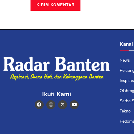
Kanal
News
Peluan
Inspiras
Olahra
Ikuti Kami
Serba S
Tekno
Pedoma