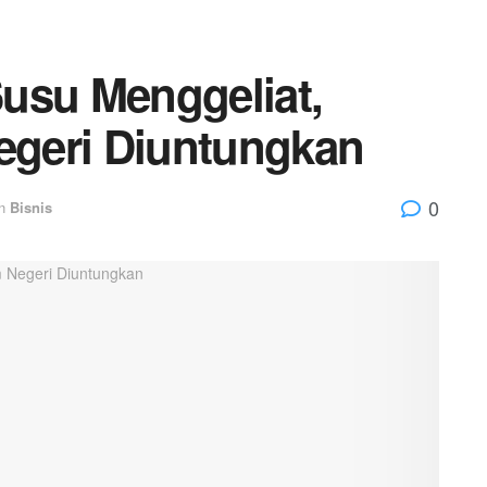
usu Menggeliat,
geri Diuntungkan
0
n
Bisnis