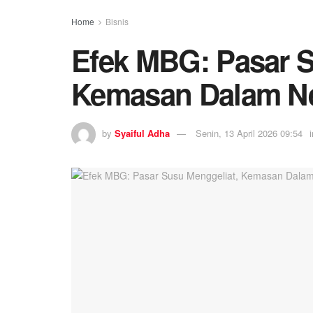
Home
Bisnis
Efek MBG: Pasar S
Kemasan Dalam Ne
by
Syaiful Adha
Senin, 13 April 2026 09:54
i