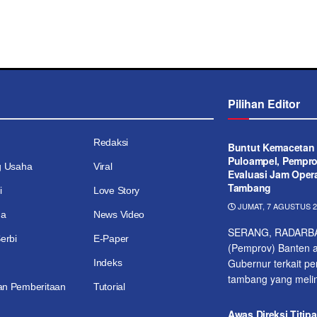
Pilihan Editor
Redaksi
Buntut Kemacetan 
Puloampel, Pempr
g Usaha
Viral
Evaluasi Jam Opera
Tambang
i
Love Story
JUMAT, 7 AGUSTUS 20
ga
News Video
SERANG, RADARBAN
erbi
E-Paper
(Pemprov) Banten 
Gubernur terkait pe
Indeks
tambang yang melint
n Pemberitaan
Tutorial
Awas Direksi Titip