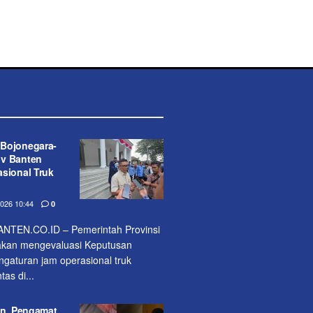
Bojonegara-
ov Banten
sional Truk
26 10:44
0
TEN.CO.ID – Pemerintah Provinsi
akan mengevaluasi Keputusan
ngaturan jam operasional truk
as di...
an, Pengamat