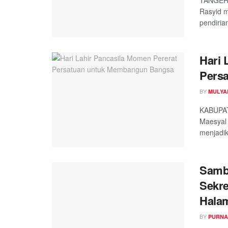
TANGERA
Rasyid 
pendiria
Hari 
Pers
BY
MULYA
KABUPAT
Maesyal 
menjadi
Sambu
Sekre
Hala
BY
PURNA