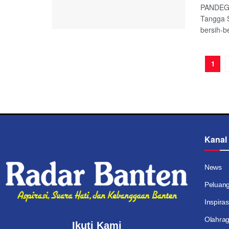
PANDEGL
Tangga 
bersih-b
1
Kanal
News
Peluan
Inspiras
Olahra
Ikuti Kami