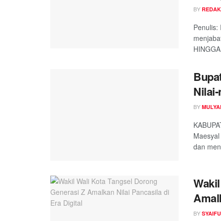
BY
REDAK
Penulis:
menjaba
HINGGA de
Bupat
Nilai-
BY
MULYA
KABUPAT
Maesyal 
dan meng
Wakil
Amalk
BY
SYAIF