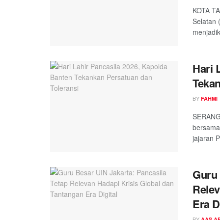
KOTA TA
Selatan 
menjadik
Hari 
Tekan
BY
FAHMI
SERANG,
bersama 
jajaran P
Guru 
Relev
Era D
BY
AAS A