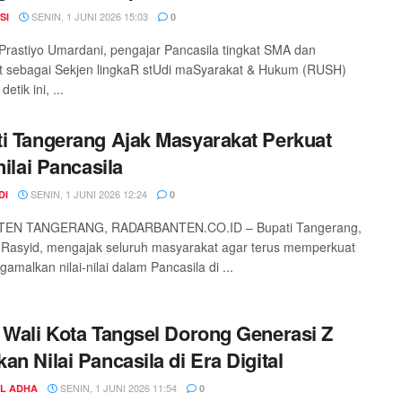
SENIN, 1 JUNI 2026 15:03
SI
0
 Prastiyo Umardani, pengajar Pancasila tingkat SMA dan
t sebagai Sekjen lingkaR stUdi maSyarakat & Hukum (RUSH)
tik ini, ...
i Tangerang Ajak Masyarakat Perkuat
nilai Pancasila
SENIN, 1 JUNI 2026 12:24
DI
0
EN TANGERANG, RADARBANTEN.CO.ID – Bupati Tangerang,
Rasyid, mengajak seluruh masyarakat agar terus memperkuat
amalkan nilai-nilai dalam Pancasila di ...
 Wali Kota Tangsel Dorong Generasi Z
an Nilai Pancasila di Era Digital
SENIN, 1 JUNI 2026 11:54
UL ADHA
0