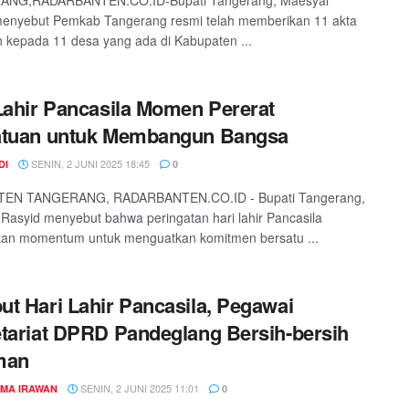
NG,RADARBANTEN.CO.ID-Bupati Tangerang, Maesyal
menyebut Pemkab Tangerang resmi telah memberikan 11 akta
n kepada 11 desa yang ada di Kabupaten ...
Lahir Pancasila Momen Pererat
atuan untuk Membangun Bangsa
SENIN, 2 JUNI 2025 18:45
DI
0
EN TANGERANG, RADARBANTEN.CO.ID - Bupati Tangerang,
Rasyid menyebut bahwa peringatan hari lahir Pancasila
kan momentum untuk menguatkan komitmen bersatu ...
t Hari Lahir Pancasila, Pegawai
tariat DPRD Pandeglang Bersih-bersih
man
SENIN, 2 JUNI 2025 11:01
MA IRAWAN
0