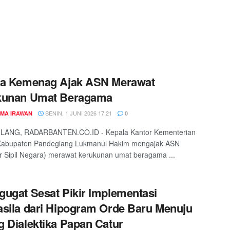
la Kemenag Ajak ASN Merawat
kunan Umat Beragama
SENIN, 1 JUNI 2026 17:21
MA IRAWAN
0
ANG, RADARBANTEN.CO.ID - Kepala Kantor Kementerian
abupaten Pandeglang Lukmanul Hakim mengajak ASN
r Sipil Negara) merawat kerukunan umat beragama ...
ugat Sesat Pikir Implementasi
sila dari Hipogram Orde Baru Menuju
 Dialektika Papan Catur