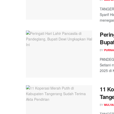
TANGERA
Syarif H
menegask
Perin
Bupat
BY
PURNA
PANDEGL
Setiani 
2025 di 
11 Ko
Tange
BY
MULYA