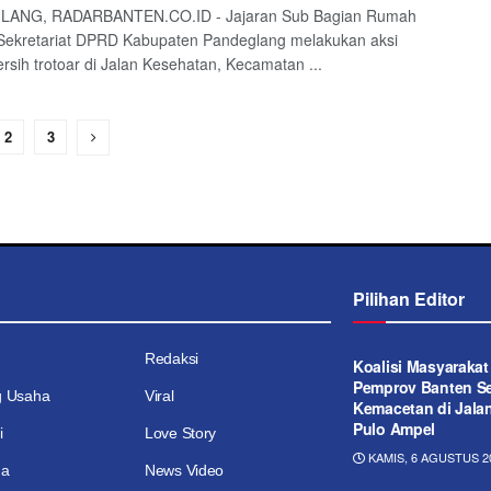
ANG, RADARBANTEN.CO.ID - Jajaran Sub Bagian Rumah
Sekretariat DPRD Kabupaten Pandeglang melakukan aksi
ersih trotoar di Jalan Kesehatan, Kecamatan ...
2
3
Pilihan Editor
Redaksi
Koalisi Masyaraka
Pemprov Banten Se
g Usaha
Viral
Kemacetan di Jala
Pulo Ampel
i
Love Story
KAMIS, 6 AGUSTUS 20
ga
News Video