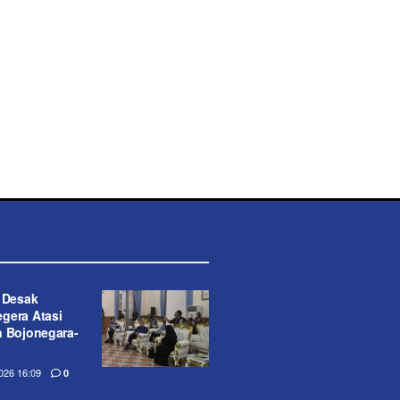
t Desak
gera Atasi
n Bojonegara-
26 16:09
0