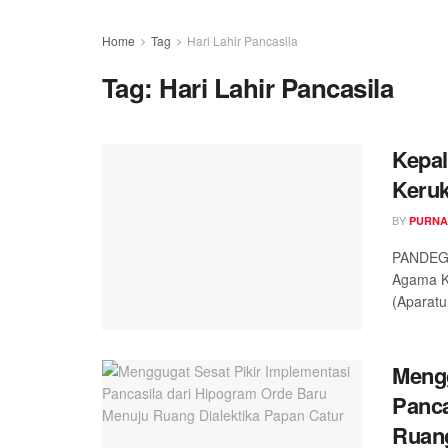
Home
Tag
Hari Lahir Pancasila
Tag:
Hari Lahir Pancasila
Kepa
Keru
BY
PURNA
PANDEGL
Agama K
(Aparatu
Mengg
Panca
Ruang