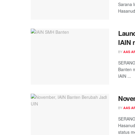
Sarana 
Hasanudd
Launc
IAIN 
BY
AAS A
SERANG 
Banten 
IAIN ...
Novem
BY
AAS A
SERANG -
Hasanudd
status me