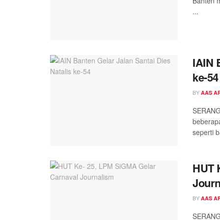
Banten m
...
IAIN 
ke-54
BY
AAS A
SERANG 
beberapa
seperti b
HUT K
Journ
BY
AAS A
SERANG-