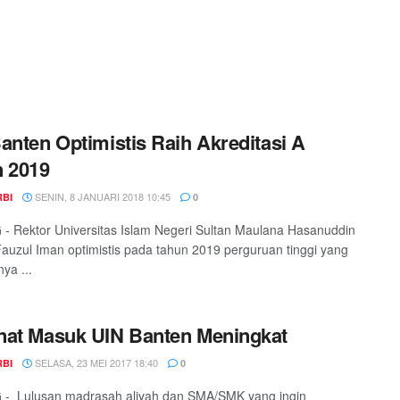
anten Optimistis Raih Akreditasi A
 2019
SENIN, 8 JANUARI 2018 10:45
RBI
0
 Rektor Universitas Islam Negeri Sultan Maulana Hasanuddin
auzul Iman optimistis pada tahun 2019 perguruan tinggi yang
ya ...
at Masuk UIN Banten Meningkat
SELASA, 23 MEI 2017 18:40
RBI
0
- Lulusan madrasah aliyah dan SMA/SMK yang ingin