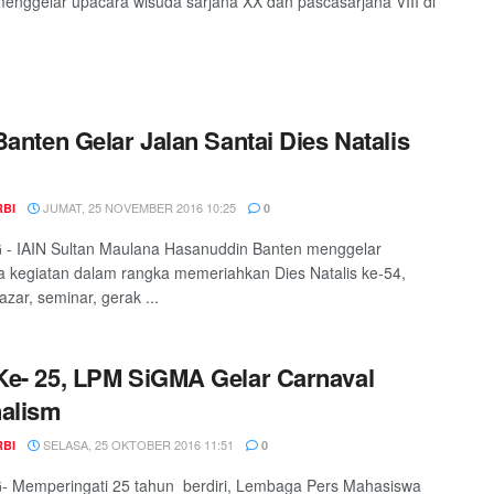
enggelar upacara wisuda sarjana XX dan pascasarjana VIII di
Banten Gelar Jalan Santai Dies Natalis
JUMAT, 25 NOVEMBER 2016 10:25
RBI
0
- IAIN Sultan Maulana Hasanuddin Banten menggelar
 kegiatan dalam rangka memeriahkan Dies Natalis ke-54,
azar, seminar, gerak ...
e- 25, LPM SiGMA Gelar Carnaval
alism
SELASA, 25 OKTOBER 2016 11:51
RBI
0
 Memperingati 25 tahun berdiri, Lembaga Pers Mahasiswa