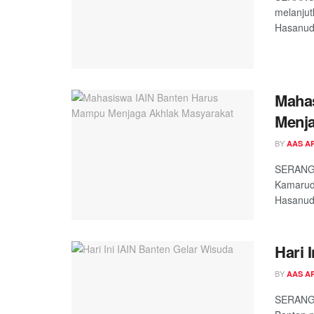
melanjut
Hasanudd
Maha
Menja
BY
AAS A
SERANG -
Kamarudd
Hasanud
Hari 
BY
AAS A
SERANG -