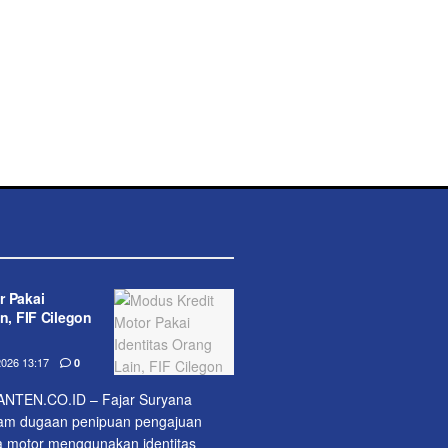
r Pakai
n, FIF Cilegon
026 13:17
0
TEN.CO.ID – Fajar Suryana
alam dugaan penipuan pengajuan
 motor menggunakan identitas