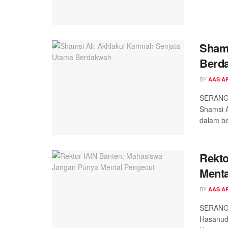
Shams
Berd
BY
AAS A
SERANG -
Shamsi A
dalam be
Rekto
Menta
BY
AAS A
SERANG 
Hasanudd