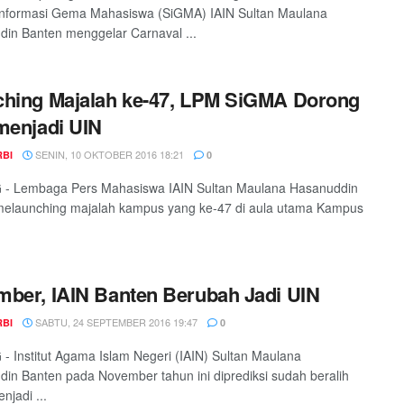
Informasi Gema Mahasiswa (SiGMA) IAIN Sultan Maulana
in Banten menggelar Carnaval ...
hing Majalah ke-47, LPM SiGMA Dorong
menjadi UIN
SENIN, 10 OKTOBER 2016 18:21
RBI
0
- Lembaga Pers Mahasiswa IAIN Sultan Maulana Hasanuddin
melaunching majalah kampus yang ke-47 di aula utama Kampus
ber, IAIN Banten Berubah Jadi UIN
SABTU, 24 SEPTEMBER 2016 19:47
RBI
0
 Institut Agama Islam Negeri (IAIN) Sultan Maulana
in Banten pada November tahun ini diprediksi sudah beralih
njadi ...