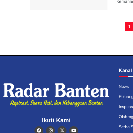
Kemahas
1
Kanal
News
Peluan
Inspiras
Olahra
Ikuti Kami
Serba S