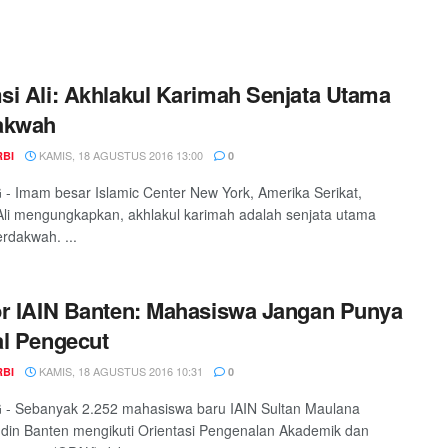
i Ali: Akhlakul Karimah Senjata Utama
akwah
KAMIS, 18 AGUSTUS 2016 13:00
RBI
0
 Imam besar Islamic Center New York, Amerika Serikat,
li mengungkapkan, akhlakul karimah adalah senjata utama
rdakwah. ...
r IAIN Banten: Mahasiswa Jangan Punya
l Pengecut
KAMIS, 18 AGUSTUS 2016 10:31
RBI
0
- Sebanyak 2.252 mahasiswa baru IAIN Sultan Maulana
in Banten mengikuti Orientasi Pengenalan Akademik dan