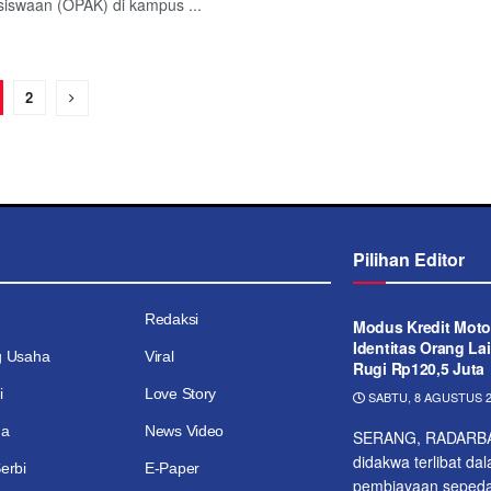
iswaan (OPAK) di kampus ...
2
Pilihan Editor
Redaksi
Modus Kredit Moto
Identitas Orang Lai
g Usaha
Viral
Rugi Rp120,5 Juta
i
Love Story
SABTU, 8 AGUSTUS 2
ga
News Video
SERANG, RADARBAN
didakwa terlibat d
erbi
E-Paper
pembiayaan sepeda