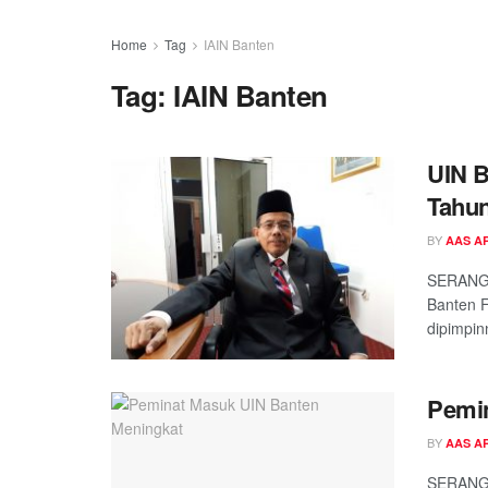
Home
Tag
IAIN Banten
Tag:
IAIN Banten
UIN B
Tahun
BY
AAS A
SERANG -
Banten F
dipimpinn
Pemin
BY
AAS A
SERANG 