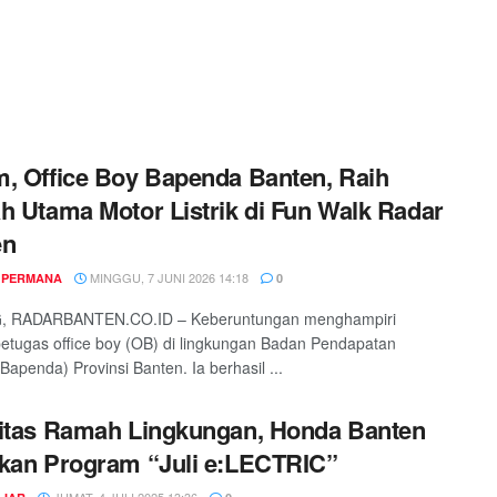
, Office Boy Bapenda Banten, Raih
h Utama Motor Listrik di Fun Walk Radar
en
MINGGU, 7 JUNI 2026 14:18
 PERMANA
0
 RADARBANTEN.CO.ID – Keberuntungan menghampiri
etugas office boy (OB) di lingkungan Badan Pendapatan
Bapenda) Provinsi Banten. Ia berhasil ...
itas Ramah Lingkungan, Honda Banten
kan Program “Juli e:LECTRIC”