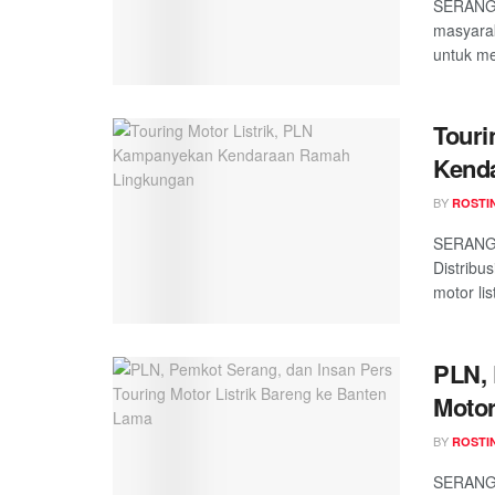
SERANG,
masyarak
untuk men
Touri
Kend
BY
ROSTI
SERANG,
Distribu
motor list
PLN, 
Motor
BY
ROSTI
SERANG,