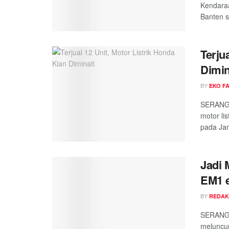
Kendara
Banten se
Terju
Dimin
BY
EKO F
SERANG,
motor li
pada Janu
Jadi 
EM1 e
BY
REDAK
SERANG,
meluncur