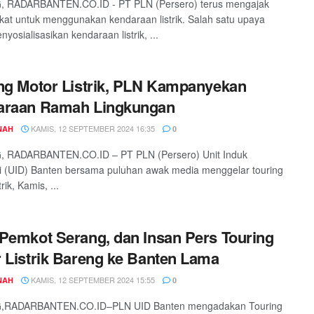
 RADARBANTEN.CO.ID - PT PLN (Persero) terus mengajak
at untuk menggunakan kendaraan listrik. Salah satu upaya
yosialisasikan kendaraan listrik, ...
ng Motor Listrik, PLN Kampanyekan
araan Ramah Lingkungan
KAMIS, 12 SEPTEMBER 2024 16:35
NAH
0
 RADARBANTEN.CO.ID – PT PLN (Persero) Unit Induk
si (UID) Banten bersama puluhan awak media menggelar touring
rik, Kamis, ...
Pemkot Serang, dan Insan Pers Touring
 Listrik Bareng ke Banten Lama
KAMIS, 12 SEPTEMBER 2024 15:55
NAH
0
RADARBANTEN.CO.ID–PLN UID Banten mengadakan Touring