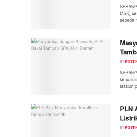
SERANG,
MSK) se
sepeda m
Masya
Tamb
BY
ROSTI
SERANG,
kendaraa
stasiun 
PLN A
Listri
BY
ROSTI