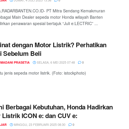
JUMAT, 4 JULI 2025 13:36
AJAR
0
RADARBANTEN.CO.ID- PT Mitra Sendang Kemakmuran
bagai Main Dealer sepeda motor Honda wilayah Banten
rkan penawaran spesial bertajuk “Juli e:LECTRIC” ...
nat dengan Motor Listrik? Perhatikan
ni Sebelum Beli
SELASA, 6 MEI 2025 07:48
 MADANI PRASETIA
0
u jenis sepeda motor listrik. (Foto: istockphoto)
i Berbagai Kebutuhan, Honda Hadirkan
 Listrik ICON e: dan CUV e:
MINGGU, 23 FEBRUARI 2025 08:30
AJAR
0