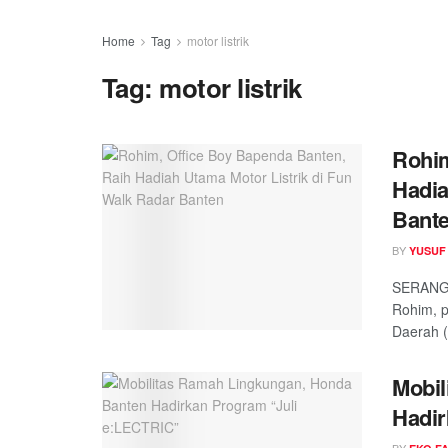
Home
Tag
motor listrik
Tag:
motor listrik
Rohim
Hadia
Bant
BY
YUSUF
SERANG,
Rohim, p
Daerah (
Mobil
Hadir