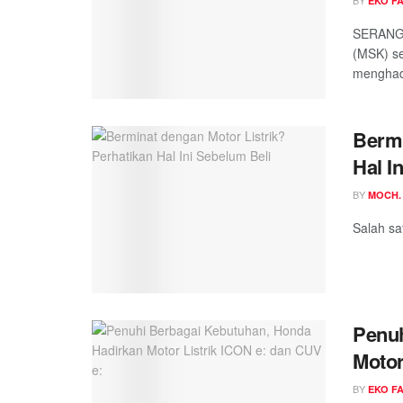
BY
EKO F
SERANG,
(MSK) se
menghadi
Bermi
Hal I
BY
MOCH.
Salah sat
Penuh
Motor
BY
EKO F