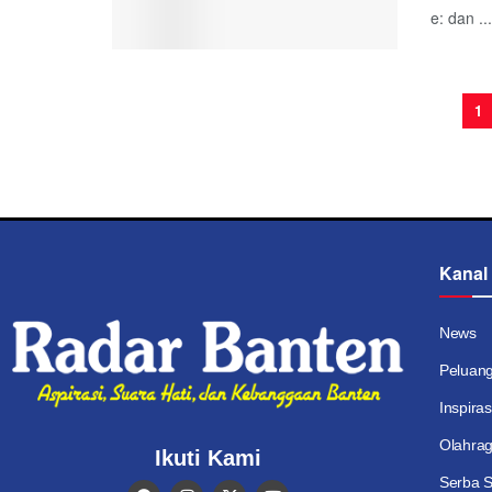
e: dan ...
1
Kanal
News
Peluan
Inspiras
Olahra
Ikuti Kami
Serba S