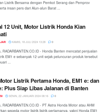
an Listrik Bersama dengan Pemkot Serang dan Pemprov
rta insan pers dari Alun-alun Barat ...
al 12 Unit, Motor Listrik Honda Kian
ati
KAMIS, 18 JULI 2024 13:28
AJAR
0
 RADARBANTEN.CO.ID - Honda Banten mencatat penjualan
strik EM1 e sebanyak 12 unit sejak peluncuran produk tersebut
ari ...
Motor Listrik Pertama Honda, EM1 e: dan
: Plus Siap Libas Jalanan di Banten
SENIN, 22 JANUARI 2024 08:16
SI
0
 RADARBANTEN.CO.ID - PT Astra Honda Motor atau AHM
kan sepeda motor listrik listrik pertamanya, yakni Honda EM1