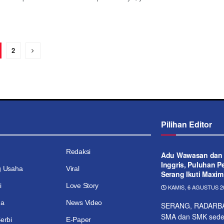
2
Pilihan Editor
Redaksi
Adu Wawasan dan
Inggris, Puluhan Pe
g Usaha
Viral
Serang Ikuti Maxim
i
Love Story
KAMIS, 6 AGUSTUS 20
ga
News Video
SERANG, RADARBANT
SMA dan SMK sedera
erbi
E-Paper