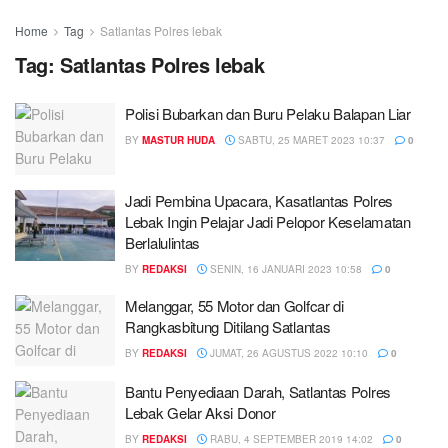
Home
Tag
Satlantas Polres lebak
Tag:
Satlantas Polres lebak
Polisi Bubarkan dan Buru Pelaku Balapan Liar
BY
MASTUR HUDA
SABTU, 25 MARET 2023 10:37
0
Jadi Pembina Upacara, Kasatlantas Polres
Lebak Ingin Pelajar Jadi Pelopor Keselamatan
Berlalulintas
BY
REDAKSI
SENIN, 16 JANUARI 2023 10:58
0
Melanggar, 55 Motor dan Golfcar di
Rangkasbitung Ditilang Satlantas
BY
REDAKSI
JUMAT, 26 AGUSTUS 2022 10:10
0
Bantu Penyediaan Darah, Satlantas Polres
Lebak Gelar Aksi Donor
BY
REDAKSI
RABU, 4 SEPTEMBER 2019 14:02
0