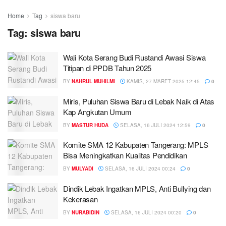
Home
Tag
siswa baru
Tag:
siswa baru
Wali Kota Serang Budi Rustandi Awasi Siswa
Titipan di PPDB Tahun 2025
BY
NAHRUL MUHILMI
KAMIS, 27 MARET 2025 12:45
0
Miris, Puluhan Siswa Baru di Lebak Naik di Atas
Kap Angkutan Umum
BY
MASTUR HUDA
SELASA, 16 JULI 2024 12:59
0
Komite SMA 12 Kabupaten Tangerang: MPLS
Bisa Meningkatkan Kualitas Pendidikan
BY
MULYADI
SELASA, 16 JULI 2024 00:24
0
Dindik Lebak Ingatkan MPLS, Anti Bullying dan
Kekerasan
BY
NURABIDIN
SELASA, 16 JULI 2024 00:20
0