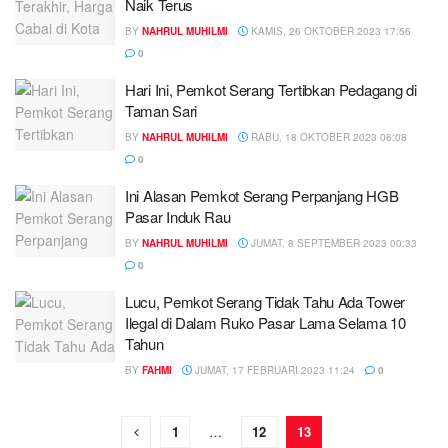
Naik Terus
BY
NAHRUL MUHILMI
KAMIS, 26 OKTOBER 2023 17:56
0
Hari Ini, Pemkot Serang Tertibkan Pedagang di
Taman Sari
BY
NAHRUL MUHILMI
RABU, 18 OKTOBER 2023 06:08
0
Ini Alasan Pemkot Serang Perpanjang HGB
Pasar Induk Rau
BY
NAHRUL MUHILMI
JUMAT, 8 SEPTEMBER 2023 00:33
0
Lucu, Pemkot Serang Tidak Tahu Ada Tower
Ilegal di Dalam Ruko Pasar Lama Selama 10
Tahun
BY
FAHMI
JUMAT, 17 FEBRUARI 2023 11:24
0
1
…
12
13