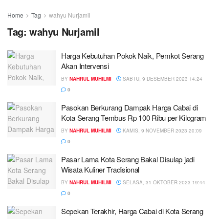
Home
Tag
wahyu Nurjamil
Tag:
wahyu Nurjamil
Harga Kebutuhan Pokok Naik, Pemkot Serang
Akan Intervensi
BY
NAHRUL MUHILMI
SABTU, 9 DESEMBER 2023 14:24
0
Pasokan Berkurang Dampak Harga Cabai di
Kota Serang Tembus Rp 100 Ribu per Kilogram
BY
NAHRUL MUHILMI
KAMIS, 9 NOVEMBER 2023 20:09
0
Pasar Lama Kota Serang Bakal Disulap jadi
Wisata Kuliner Tradisional
BY
NAHRUL MUHILMI
SELASA, 31 OKTOBER 2023 19:44
0
Sepekan Terakhir, Harga Cabai di Kota Serang