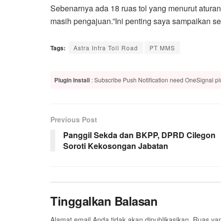
Sebenarnya ada 18 ruas tol yang menurut aturan b
masih pengajuan.”Ini penting saya sampaikan seh
Tags:
Astra Infra Toll Road
PT MMS
Plugin Install
: Subscribe Push Notification need OneSignal plu
Previous Post
Panggil Sekda dan BKPP, DPRD Cilegon
Soroti Kekosongan Jabatan
Tinggalkan Balasan
Alamat email Anda tidak akan dipublikasikan.
Ruas yan