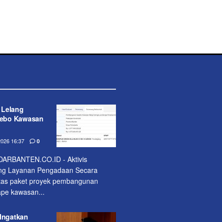
l Lelang
ebo Kawasan
026 16:37
0
RBANTEN.CO.ID - Aktivis
lang Layanan Pengadaan Secara
atas paket proyek pembangunan
pe kawasan...
 Ingatkan