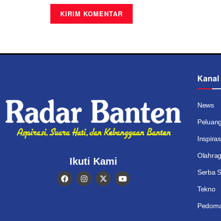
Kanal
News
Peluan
Inspiras
Olahra
Ikuti Kami
Serba S
Tekno
Pedoma