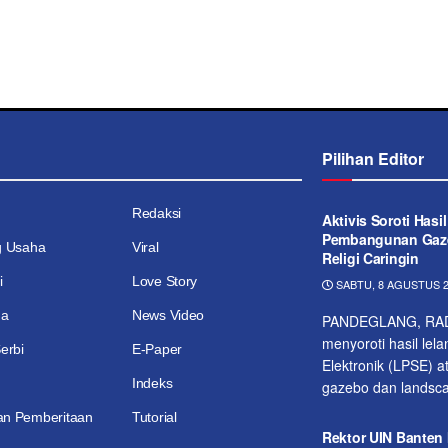
Pilihan Editor
Redaksi
Aktivis Soroti Hasi
Pembangunan Gaz
g Usaha
Viral
Religi Caringin
i
Love Story
SABTU, 8 AGUSTUS 2
ga
News Video
PANDEGLANG, RADA
menyoroti hasil le
erbi
E-Paper
Elektronik (LPSE) 
Indeks
gazebo dan landsca
n Pemberitaan
Tutorial
Rektor UIN Banten