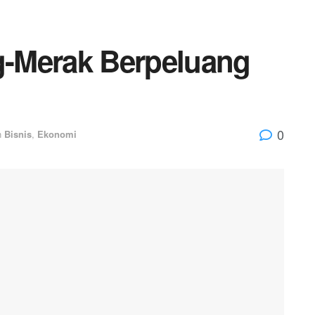
ng-Merak Berpeluang
0
n
Bisnis
,
Ekonomi