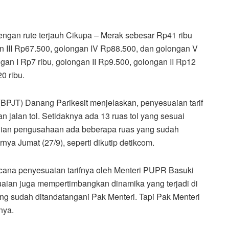
 dengan rute terjauh Cikupa – Merak sebesar Rp41 ribu
an III Rp67.500, golongan IV Rp88.500, dan golongan V
ngan I Rp7 ribu, golongan II Rp9.500, golongan II Rp12
0 ribu.
BPJT) Danang Parikesit menjelaskan, penyesuaian tarif
n jalan tol. Setidaknya ada 13 ruas tol yang sesuai
anjian pengusahaan ada beberapa ruas yang sudah
nya Jumat (27/9), seperti dikutip detikcom.
ncana penyesuaian tarifnya oleh Menteri PUPR Basuki
aian juga mempertimbangkan dinamika yang terjadi di
ang sudah ditandatangani Pak Menteri. Tapi Pak Menteri
nya.