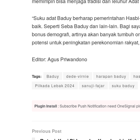
memimpin bisa menjaga tradisi dan leluhur Adat
“Suku adat Baduy berharap pemerintahan Hasbi
baik. Seperti Seba Baduy dan lain-lain. Bagi say
bonus demografi, artinya akan banyak tumbuh ora
potensi untuk peningkatan perekonomian rakyat, u
Editor: Agus Priwandono
Tags:
Baduy
dede-virnie
harapan baduy
has
Pilkada Lebak 2024
sanuji-fajar
suku baduy
Plugin Install
: Subscribe Push Notification need OneSignal plu
Previous Post