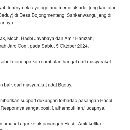
ayah luarnya eta aya oge anu memeluk adat jeng kaolotan
 Baduy) di Desa Bojongmenteng, Sankanwangi, jeng di
sannya.
bak, Moch. Hasbi Jayabaya dan Amir Hamzah,
mah Jaro Oom, pada Sabtu, 5 Oktober 2024.
ebut mendapatkan sambutan hangat dari masyarakat
n baik dari masyarakat adat Baduy.
emberikan support dukungan terhadap pasangan Hasbi-
esponnya sangat positif, alhamdulillah,” ucapnya.
 amanat agar kelak pasangan Hasbi-Amir ketika