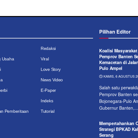
Pilihan Editor
Redaksi
Koalisi Masyaraka
Pemprov Banten Se
g Usaha
Viral
Kemacetan di Jala
Pulo Ampel
i
Love Story
KAMIS, 6 AGUSTUS 20
ga
News Video
Salah satu perwaki
erbi
E-Paper
Pemprov Banten seg
Bojonegara-Pulo Am
Indeks
Gubernur Banten,...
n Pemberitaan
Tutorial
Mempertahankan Op
Strategi BPKAD K
Serang