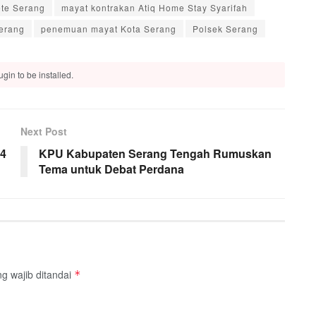
ete Serang
mayat kontrakan Atiq Home Stay Syarifah
gerang
penemuan mayat Kota Serang
Polsek Serang
gin to be installed.
Next Post
24
KPU Kabupaten Serang Tengah Rumuskan
Tema untuk Debat Perdana
g wajib ditandai
*