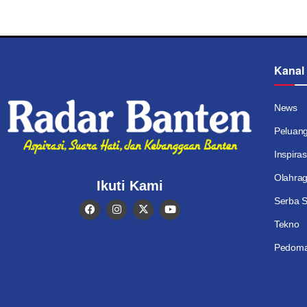
Kanal
News
Peluan
Inspiras
Olahra
Ikuti Kami
Serba S
Tekno
Pedoma