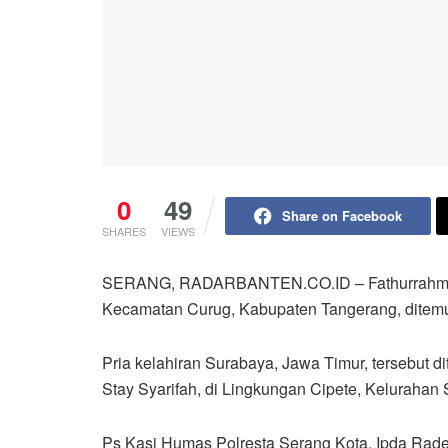
0
49
Share on Facebook
SHARES
VIEWS
SERANG, RADARBANTEN.CO.ID – Fathurrahmat 
Kecamatan Curug, Kabupaten Tangerang, ditemu
Pria kelahiran Surabaya, Jawa Timur, tersebut 
Stay Syarifah, di Lingkungan Cipete, Keluraha
Ps Kasi Humas Polresta Serang Kota, Ipda Rade