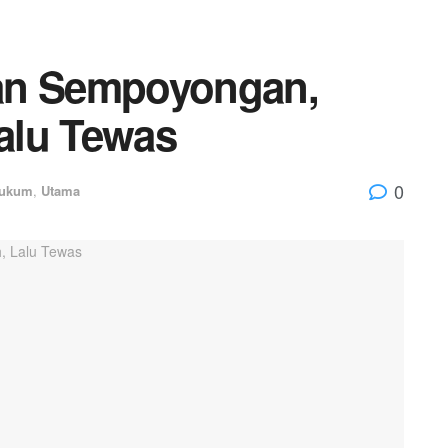
an Sempoyongan,
alu Tewas
0
ukum
,
Utama