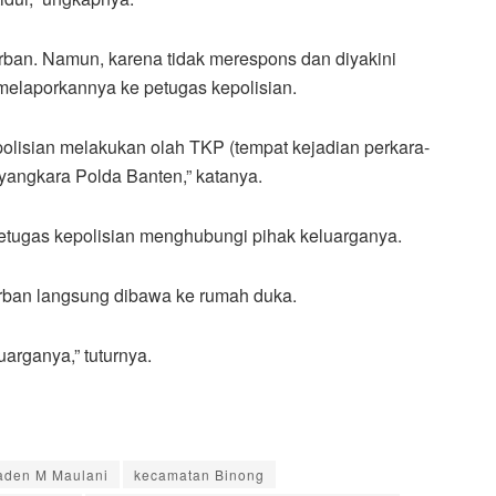
ban. Namun, karena tidak merespons dan diyakini
melaporkannya ke petugas kepolisian.
polisian melakukan olah TKP (tempat kejadian perkara-
angkara Polda Banten,” katanya.
etugas kepolisian menghubungi pihak keluarganya.
korban langsung dibawa ke rumah duka.
arganya,” tuturnya.
aden M Maulani
kecamatan Binong