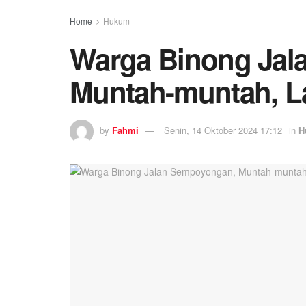
Home
Hukum
Warga Binong Jal
Muntah-muntah, L
by
Fahmi
Senin, 14 Oktober 2024 17:12
in
H