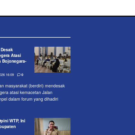
t Desak
gera Atasi
n Bojonegara-
26 16:09
0
lan masyarakat (berdiri) mendesak
era atasi kemacetan Jalan
pel dalam forum yang dihadiri
ini WTP, Ini
abupaten