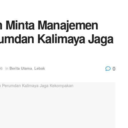
n Minta Manajemen
umdan Kalimaya Jaga
0
06
in
Berita Utama
,
Lebak