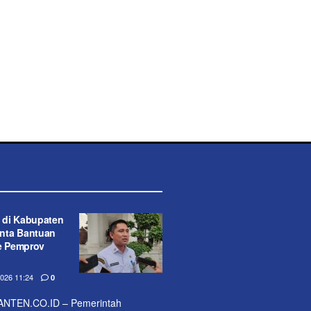
 di Kabupaten
nta Bantuan
ke Pemprov
26 11:24
0
NTEN.CO.ID – Pemerintah