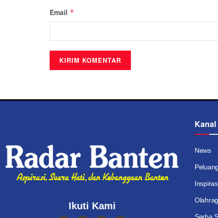
Email
*
Kanal
News
Peluan
Inspiras
Olahra
Ikuti Kami
Serba S