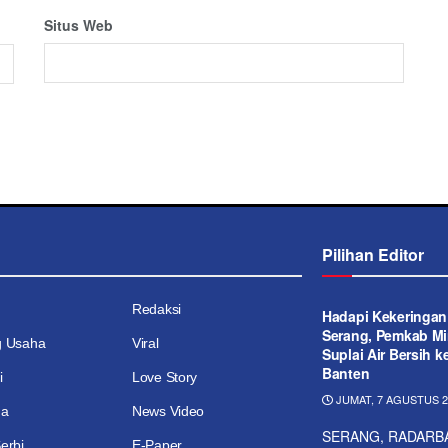
Situs Web
Pilihan Editor
Redaksi
Hadapi Kekeringan
Serang, Pemkab Mi
g Usaha
Viral
Suplai Air Bersih 
Banten
i
Love Story
JUMAT, 7 AGUSTUS 20
ga
News Video
SERANG, RADARBA
erbi
E-Paper