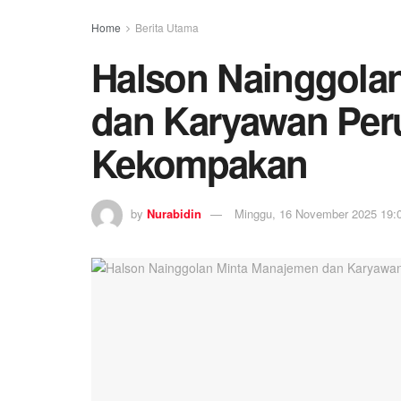
Home
Berita Utama
Halson Nainggola
dan Karyawan Per
Kekompakan
by
Nurabidin
Minggu, 16 November 2025 19: