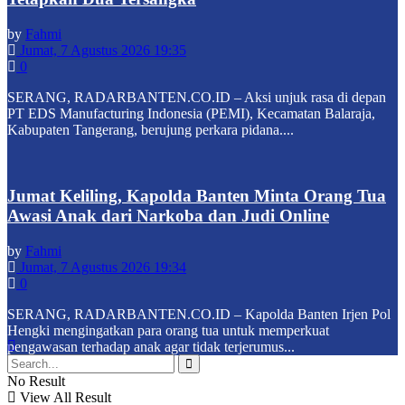
by
Fahmi
Jumat, 7 Agustus 2026 19:35
0
SERANG, RADARBANTEN.CO.ID – Aksi unjuk rasa di depan
PT EDS Manufacturing Indonesia (PEMI), Kecamatan Balaraja,
Kabupaten Tangerang, berujung perkara pidana....
Jumat Keliling, Kapolda Banten Minta Orang Tua
Awasi Anak dari Narkoba dan Judi Online
by
Fahmi
Jumat, 7 Agustus 2026 19:34
0
SERANG, RADARBANTEN.CO.ID – Kapolda Banten Irjen Pol
Hengki mengingatkan para orang tua untuk memperkuat
pengawasan terhadap anak agar tidak terjerumus...
No Result
View All Result