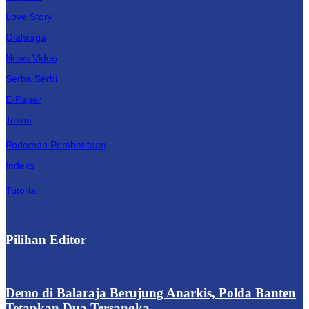
Love Story
Olahraga
News Video
Serba Serbi
E-Paper
Tekno
Pedoman Pemberitaan
Indeks
Tutorial
Pilihan Editor
Demo di Balaraja Berujung Anarkis, Polda Banten
Tetapkan Dua Tersangka