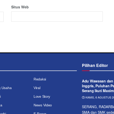
Situs Web
Pilihan Editor
Redaksi
Adu Wawasan dan
Inggris, Puluhan Pe
g Usaha
Viral
Serang Ikuti Maxim
i
Love Story
KAMIS, 6 AGUSTUS 20
ga
News Video
SERANG, RADARBANT
SMA dan SMK sedera
erbi
E-Paper