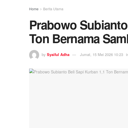
Home
Berita Utama
Prabowo Subianto 
Ton Bernama Samb
by
Syaiful Adha
Jumat, 15 Mei 2026 10:23
i