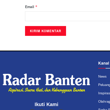
Email
*
Kanal
News
Peluan
Inspiras
Olahra
Ikuti Kami
Serba S