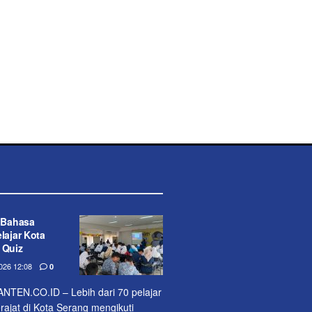
 Bahasa
lajar Kota
 Quiz
26 12:08
0
EN.CO.ID – Lebih dari 70 pelajar
jat di Kota Serang mengikuti