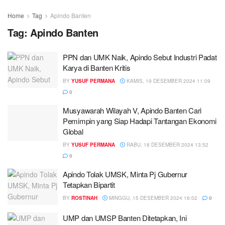
Home
Tag
Apindo Banten
Tag:
Apindo Banten
PPN dan UMK Naik, Apindo Sebut Industri Padat
Karya di Banten Kritis
BY
YUSUF PERMANA
KAMIS, 19 DESEMBER 2024 11:09
0
Musyawarah Wilayah V, Apindo Banten Cari
Pemimpin yang Siap Hadapi Tantangan Ekonomi
Global
BY
YUSUF PERMANA
RABU, 18 DESEMBER 2024 13:52
0
Apindo Tolak UMSK, Minta Pj Gubernur
Tetapkan Bipartit
BY
ROSTINAH
MINGGU, 15 DESEMBER 2024 16:02
0
UMP dan UMSP Banten Ditetapkan, Ini