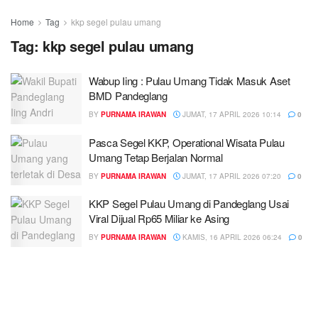
Home
Tag
kkp segel pulau umang
Tag:
kkp segel pulau umang
Wabup Iing : Pulau Umang Tidak Masuk Aset
BMD Pandeglang
BY
PURNAMA IRAWAN
JUMAT, 17 APRIL 2026 10:14
0
Pasca Segel KKP, Operational Wisata Pulau
Umang Tetap Berjalan Normal
BY
PURNAMA IRAWAN
JUMAT, 17 APRIL 2026 07:20
0
KKP Segel Pulau Umang di Pandeglang Usai
Viral Dijual Rp65 Miliar ke Asing
BY
PURNAMA IRAWAN
KAMIS, 16 APRIL 2026 06:24
0