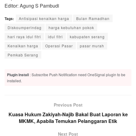
Editor: Agung S Pambudi
Tags:
Antisipasi kenaikan harga
Bulan Ramadhan
Diskoumperindag
harga kebutuhan pokok
hari raya idul fitri
idul fitri
kabupaten serang
Kenaikan harga
Operasi Pasar
pasar murah
Pemkab Serang
Plugin Install
: Subscribe Push Notification need OneSignal plugin to be
installed.
Previous Post
Kuasa Hukum Zakiyah-Najib Bakal Buat Laporan ke
MKMK, Apabila Temukan Pelanggaran Etik
Next Post