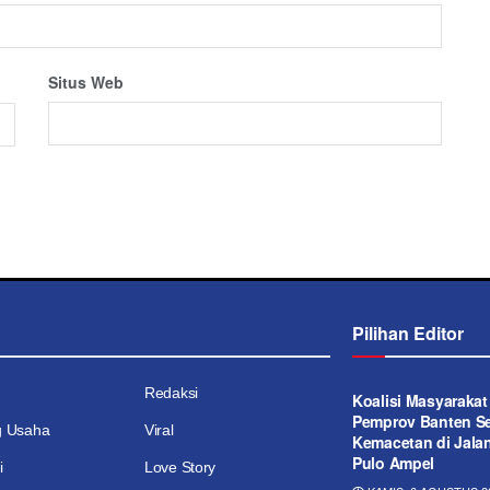
Situs Web
Pilihan Editor
Redaksi
Koalisi Masyaraka
Pemprov Banten Se
g Usaha
Viral
Kemacetan di Jala
Pulo Ampel
i
Love Story