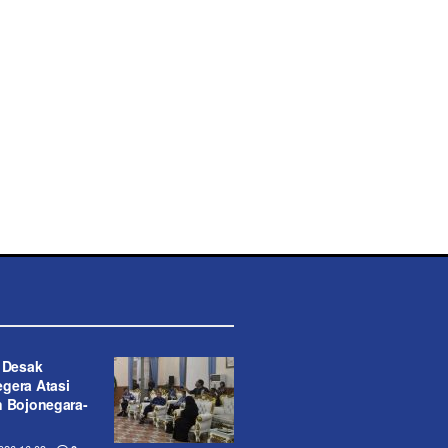
t Desak
gera Atasi
n Bojonegara-