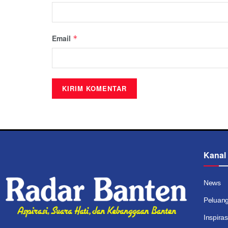
Email
*
Kanal
News
Peluan
Inspiras