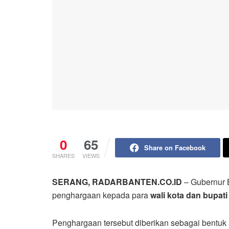
0
65
Share on Facebook
SHARES
VIEWS
SERANG, RADARBANTEN.CO.ID
– Gubernur
penghargaan kepada para
wali kota dan bupati
Penghargaan tersebut diberikan sebagai bentuk 