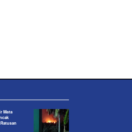
r Mata
ancak
 Ratusan