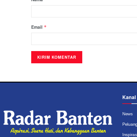
Email
*
Kanal
News
Peluan
Inspiras