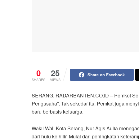
0
25
Share on Facebook
SHARES
VIEWS
SERANG, RADARBANTEN.CO.ID – Pemkot Serang
Pengusaha”. Tak sekedar itu, Pemkot juga meny
baru berbasis keluarga.
Wakil Wali Kota Serang, Nur Agis Aulia menega
dari hulu ke hilir. Mulai dari peningkatan keter