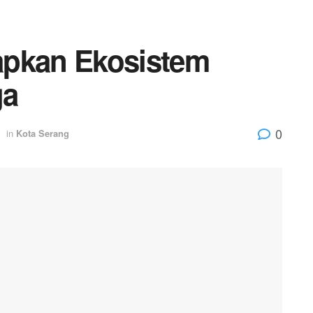
apkan Ekosistem
ga
0
in
Kota Serang