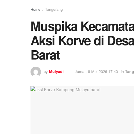
Home
Tangerang
Muspika Kecamata
Aksi Korve di De
Barat
by
Mulyadi
Jumat, 8 Mei 2026 17:40
in
Tang