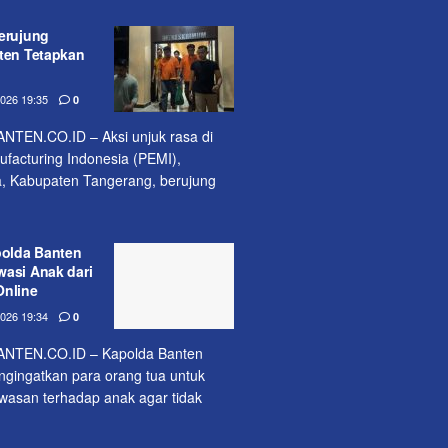
erujung
nten Tetapkan
26 19:35
0
EN.CO.ID – Aksi unjuk rasa di
acturing Indonesia (PEMI),
, Kabupaten Tangerang, berujung
polda Banten
wasi Anak dari
Online
26 19:34
0
TEN.CO.ID – Kapolda Banten
ngingatkan para orang tua untuk
asan terhadap anak agar tidak