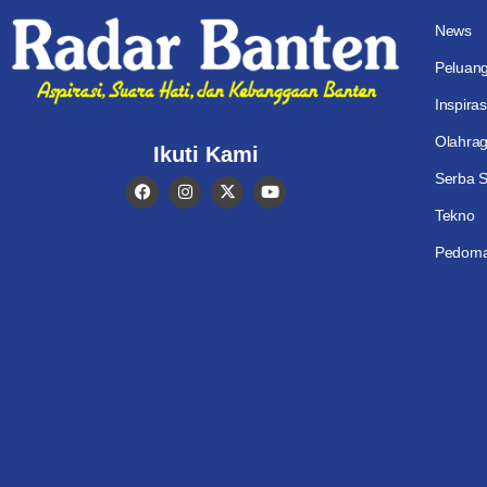
News
Peluan
Inspiras
Olahra
Ikuti Kami
Serba S
Tekno
Pedoma