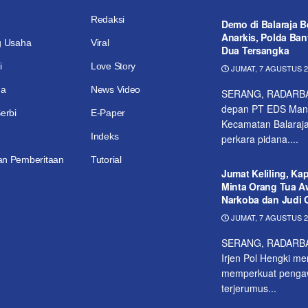
Redaksi
Demo di Balaraja B
Anarkis, Polda Ba
g Usaha
Viral
Dua Tersangka
i
Love Story
JUMAT, 7 AGUSTUS 20
ga
News Video
SERANG, RADARBANT
depan PT EDS Manuf
erbi
E-Paper
Kecamatan Balaraja
Indeks
perkara pidana....
n Pemberitaan
Tutorial
Jumat Keliling, Ka
Minta Orang Tua A
Narkoba dan Judi 
JUMAT, 7 AGUSTUS 20
SERANG, RADARBAN
Irjen Pol Hengki me
memperkuat pengaw
terjerumus...