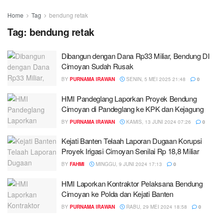
Home
Tag
bendung retak
Tag:
bendung retak
Dibangun dengan Dana Rp33 Miliar, Bendung DI
Cimoyan Sudah Rusak
BY
PURNAMA IRAWAN
SENIN, 5 MEI 2025 21:48
0
HMI Pandeglang Laporkan Proyek Bendung
Cimoyan di Pandeglang ke KPK dan Kejagung
BY
PURNAMA IRAWAN
KAMIS, 13 JUNI 2024 07:26
0
Kejati Banten Telaah Laporan Dugaan Korupsi
Proyek Irigasi Cimoyan Senilai Rp 18,8 Miliar
BY
FAHMI
MINGGU, 9 JUNI 2024 17:13
0
HMI Laporkan Kontraktor Pelaksana Bendung
Cimoyan ke Polda dan Kejati Banten
BY
PURNAMA IRAWAN
RABU, 29 MEI 2024 18:58
0