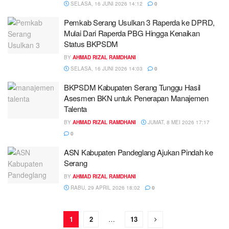
SELASA, 16 JUNI 2026 14:12
0
Pemkab Serang Usulkan 3 Raperda ke DPRD,
Mulai Dari Raperda PBG Hingga Kenaikan
Status BKPSDM
BY
AHMAD RIZAL RAMDHANI
SELASA, 16 JUNI 2026 14:03
0
BKPSDM Kabupaten Serang Tunggu Hasil
Asesmen BKN untuk Penerapan Manajemen
Talenta
BY
AHMAD RIZAL RAMDHANI
JUMAT, 8 MEI 2026 17:17
0
ASN Kabupaten Pandeglang Ajukan Pindah ke
Serang
BY
AHMAD RIZAL RAMDHANI
RABU, 29 APRIL 2026 18:02
0
1
2
…
13