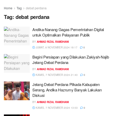
Home
Tag
debat perdana
Tag:
debat perdana
Andika-Nanang Gagas Pemerintahan Digital
untuk Optimalkan Pelayanan Publik
BY
AHMAD RIZAL RAMDHANI
JUMAT, 8 NOVEMBER 2024 19:17
0
Begini Persiapan yang Dilakukan Zakiyah-Najib
Jelang Debat Perdana
BY
AHMAD RIZAL RAMDHANI
KAMIS, 7 NOVEMBER 2024 21:40
0
Jelang Debat Perdana Pilkada Kabupaten
Serang, Andika Hazrumy Banyak Lakukan
Diskusi
BY
AHMAD RIZAL RAMDHANI
KAMIS, 7 NOVEMBER 2024 13:03
0