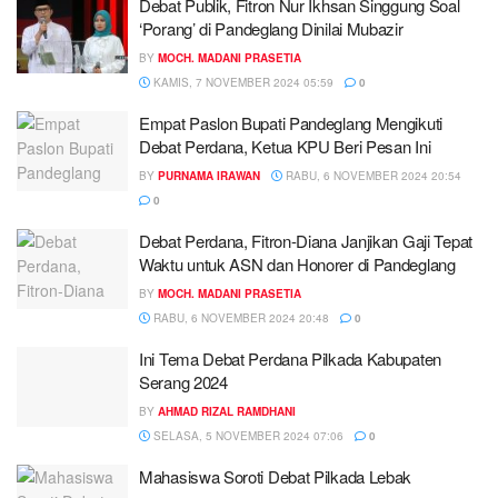
Debat Publik, Fitron Nur Ikhsan Singgung Soal
‘Porang’ di Pandeglang Dinilai Mubazir
BY
MOCH. MADANI PRASETIA
KAMIS, 7 NOVEMBER 2024 05:59
0
Empat Paslon Bupati Pandeglang Mengikuti
Debat Perdana, Ketua KPU Beri Pesan Ini
BY
PURNAMA IRAWAN
RABU, 6 NOVEMBER 2024 20:54
0
Debat Perdana, Fitron-Diana Janjikan Gaji Tepat
Waktu untuk ASN dan Honorer di Pandeglang
BY
MOCH. MADANI PRASETIA
RABU, 6 NOVEMBER 2024 20:48
0
Ini Tema Debat Perdana Pilkada Kabupaten
Serang 2024
BY
AHMAD RIZAL RAMDHANI
SELASA, 5 NOVEMBER 2024 07:06
0
Mahasiswa Soroti Debat Pilkada Lebak