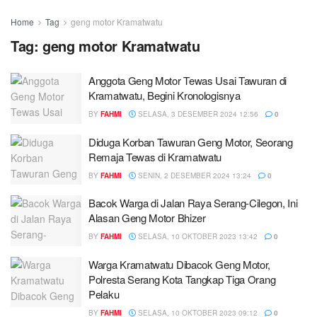
Home
Tag
geng motor Kramatwatu
Tag:
geng motor Kramatwatu
Anggota Geng Motor Tewas Usai Tawuran di
Kramatwatu, Begini Kronologisnya
BY
FAHMI
SELASA, 3 DESEMBER 2024 12:56
0
Diduga Korban Tawuran Geng Motor, Seorang
Remaja Tewas di Kramatwatu
BY
FAHMI
SENIN, 2 DESEMBER 2024 13:24
0
Bacok Warga di Jalan Raya Serang-Cilegon, Ini
Alasan Geng Motor Bhizer
BY
FAHMI
SELASA, 10 OKTOBER 2023 13:42
0
Warga Kramatwatu Dibacok Geng Motor,
Polresta Serang Kota Tangkap Tiga Orang
Pelaku
BY
FAHMI
SELASA, 10 OKTOBER 2023 09:12
0