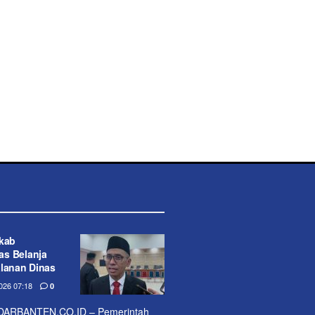
mkab
s Belanja
alanan Dinas
26 07:18
0
ARBANTEN.CO.ID – Pemerintah