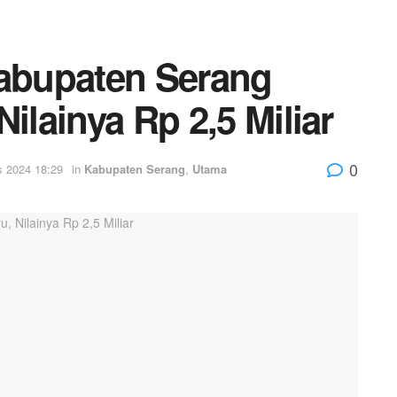
abupaten Serang
ilainya Rp 2,5 Miliar
0
s 2024 18:29
in
Kabupaten Serang
,
Utama