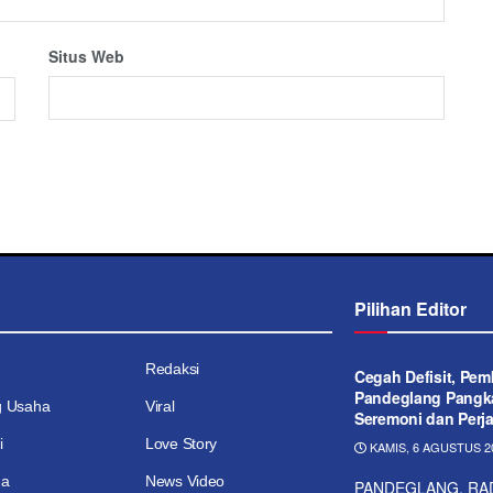
Situs Web
Pilihan Editor
Redaksi
Cegah Defisit, Pe
Pandeglang Pangka
g Usaha
Viral
Seremoni dan Perj
i
Love Story
KAMIS, 6 AGUSTUS 20
ga
News Video
PANDEGLANG, RAD