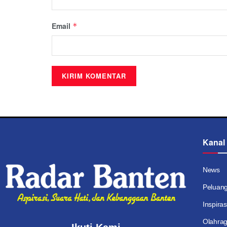
Email
*
Kanal
News
Peluan
Inspiras
Olahra