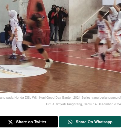
ang pada Honda DBL With Kopi Good Day Banten 2024 Series yang berlangsung di
GOR Dimyati Tangerang, Sabtu 14 Desember 2024
Share on Twitter
Share On Whatsapp