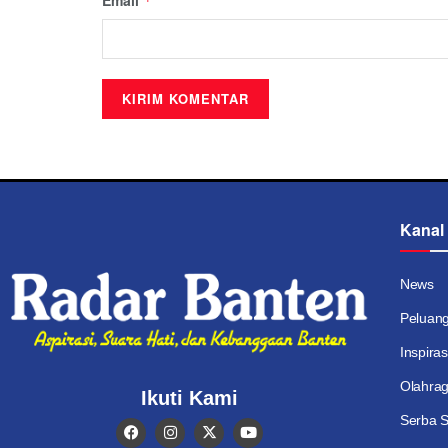
*
Kanal
News
Peluan
Inspiras
Olahra
Ikuti Kami
Serba S