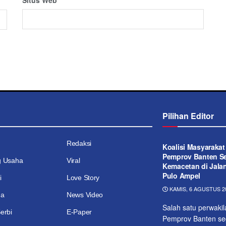
Pilihan Editor
Redaksi
Koalisi Masyaraka
Pemprov Banten Se
g Usaha
Viral
Kemacetan di Jala
Pulo Ampel
i
Love Story
KAMIS, 6 AGUSTUS 20
ga
News Video
Salah satu perwaki
erbi
E-Paper
Pemprov Banten seg