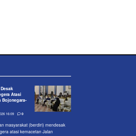
t Desak
gera Atasi
n Bojonegara-
26 16:09
0
lan masyarakat (berdiri) mendesak
era atasi kemacetan Jalan