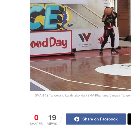
SMAN 12 Tangerang kalah telak dari SMA Kharisma Bangsa Tanger
0
19
Share on Facebook
SHARES
VIEWS