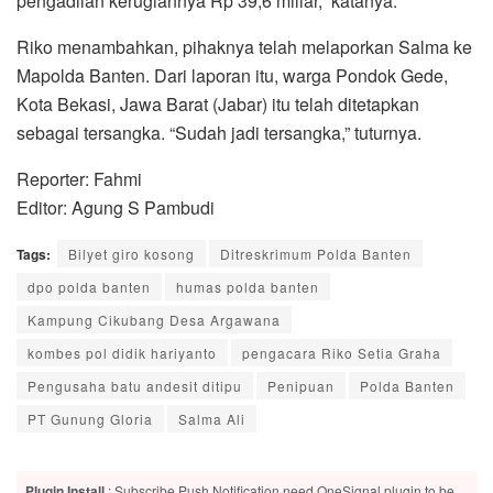
pengadilan kerugiannya Rp 39,6 miliar,” katanya.
Riko menambahkan, pihaknya telah melaporkan Salma ke
Mapolda Banten. Dari laporan itu, warga Pondok Gede,
Kota Bekasi, Jawa Barat (Jabar) itu telah ditetapkan
sebagai tersangka. “Sudah jadi tersangka,” tuturnya.
Reporter: Fahmi
Editor: Agung S Pambudi
Tags:
Bilyet giro kosong
Ditreskrimum Polda Banten
dpo polda banten
humas polda banten
Kampung Cikubang Desa Argawana
kombes pol didik hariyanto
pengacara Riko Setia Graha
Pengusaha batu andesit ditipu
Penipuan
Polda Banten
PT Gunung Gloria
Salma Ali
Plugin Install
: Subscribe Push Notification need OneSignal plugin to be